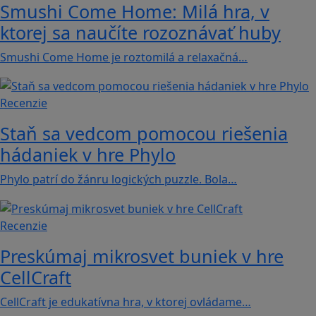
Smushi Come Home: Milá hra, v
ktorej sa naučíte rozoznávať huby
Smushi Come Home je roztomilá a relaxačná…
Recenzie
Staň sa vedcom pomocou riešenia
hádaniek v hre Phylo
Phylo patrí do žánru logických puzzle. Bola…
Recenzie
Preskúmaj mikrosvet buniek v hre
CellCraft
CellCraft je edukatívna hra, v ktorej ovládame…