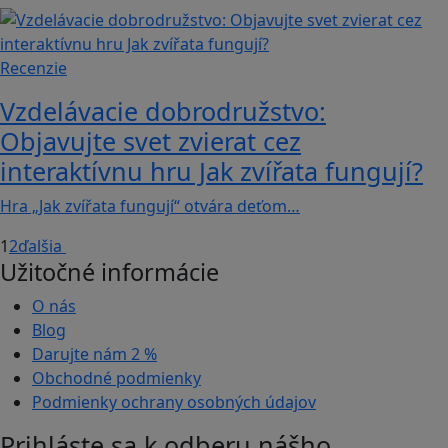
Recenzie
Vzdelávacie dobrodružstvo:
Objavujte svet zvierat cez
interaktívnu hru Jak zvířata fungují?
Hra „Jak zvířata fungují“ otvára deťom…
1
2
ďalšia
Užitočné informácie
O nás
Blog
Darujte nám
2 %
Obchodné podmienky
Podmienky ochrany osobných údajov
Prihláste sa k odberu nášho