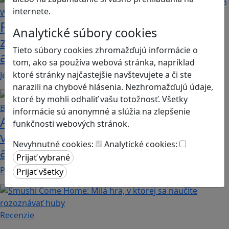
internete.
Fotografujte zvieratká, aby ste
Analytické súbory cookies
zachránili ostrov v Alba: A Wildlife
Tieto súbory cookies zhromažďujú informácie o
adventure
tom, ako sa používa webová stránka, napríklad
ktoré stránky najčastejšie navštevujete a či ste
Jednoduchá hra, vhodná pre kohokoľvek z rodiny,…
narazili na chybové hlásenia. Nezhromažďujú údaje,
ktoré by mohli odhaliť vašu totožnosť. Všetky
informácie sú anonymné a slúžia na zlepšenie
Ako biele krvinky bojujú proti
funkčnosti webových stránok.
vírusom a baktériám? Hra Bunky v
Nevyhnutné cookies:
Analytické cookies:
akcii je zábavnou lekciou o imunite
Pod názvom Bunky v akcii sa skrýva mobilná akčná…
Recenzie