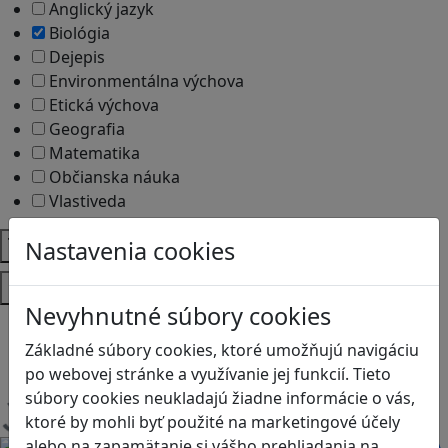
Anglický jazyk
Biológia
Dejepis
Environmentálna výchova
Etická výchova
Geografia
Matematika
Občianska náuka
Vlastiveda
Témy
Nastavenia cookies
Platformy
Nevyhnutné súbory cookies
Android
Herná konzola
Základné súbory cookies, ktoré umožňujú navigáciu
Stolové, kartové
po webovej stránke a využívanie jej funkcií. Tieto
súbory cookies neukladajú žiadne informácie o vás,
ktoré by mohli byť použité na marketingové účely
Načítam blogy
alebo na zapamätanie si vášho prehliadania na