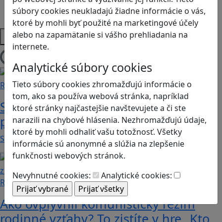
Strategické myslenie
súbory cookies neukladajú žiadne informácie o vás,
Zdravie a pohyb
ktoré by mohli byť použité na marketingové účely
Platformy
alebo na zapamätanie si vášho prehliadania na
internete.
Načítam blogy
Analytické súbory cookies
Tieto súbory cookies zhromažďujú informácie o
Recenzie
tom, ako sa používa webová stránka, napríklad
Supermarket Together: vyskúšajte si
ktoré stránky najčastejšie navštevujete a či ste
prácu v obchode
narazili na chybové hlásenia. Nezhromažďujú údaje,
ktoré by mohli odhaliť vašu totožnosť. Všetky
Supermarket Together je simulačná hra, v ktorej…
informácie sú anonymné a slúžia na zlepšenie
funkčnosti webových stránok.
Nevyhnutné cookies:
Analytické cookies:
Recenzie
Ako ovplyvnil komunistický režim
rodinné vzťahy? To zistíte v hre „Kto