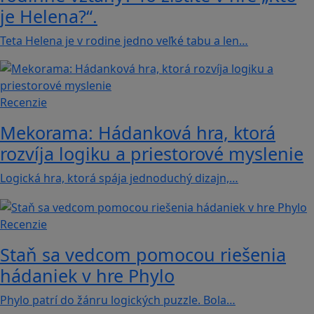
je Helena?“.
Teta Helena je v rodine jedno veľké tabu a len…
Recenzie
Mekorama: Hádanková hra, ktorá
rozvíja logiku a priestorové myslenie
Logická hra, ktorá spája jednoduchý dizajn,…
Recenzie
Staň sa vedcom pomocou riešenia
hádaniek v hre Phylo
Phylo patrí do žánru logických puzzle. Bola…