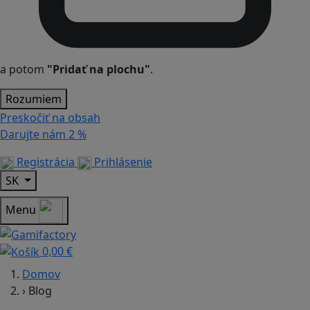
a potom
"Pridať na plochu"
.
Rozumiem
Preskočiť na obsah
Darujte nám
2 %
Registrácia
Prihlásenie
SK
Menu
0,00 €
Domov
›
Blog