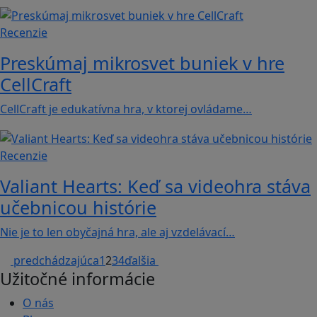
Recenzie
Preskúmaj mikrosvet buniek v hre
CellCraft
CellCraft je edukatívna hra, v ktorej ovládame…
Recenzie
Valiant Hearts: Keď sa videohra stáva
učebnicou histórie
Nie je to len obyčajná hra, ale aj vzdelávací…
predchádzajúca
1
2
3
4
ďalšia
Užitočné informácie
O nás