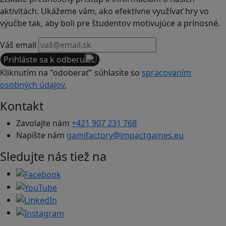
aktivitách. Ukážeme vám, ako efektívne využívať hry vo
výučbe tak, aby boli pre študentov motivujúce a prínosné.
Váš email
Prihláste sa k odberu
Kliknutím na "odoberať" súhlasíte so
spracovaním
osobných údajov.
Kontakt
Zavolajte nám
+421 907 231 768
Napíšte nám
gamifactory@impactgames.eu
Sledujte nás tiež na