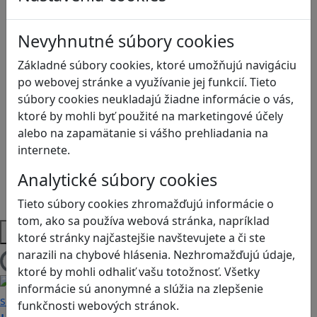
Ekológia
Globálne vzdelávanie
Nevyhnutné súbory cookies
Kreativita
Kritické myslenie
Základné súbory cookies, ktoré umožňujú navigáciu
Kyberšikana
po webovej stránke a využívanie jej funkcií. Tieto
Logické myslenie
súbory cookies neukladajú žiadne informácie o vás,
Ľudské práva a tolerancia
ktoré by mohli byť použité na marketingové účely
Motorika a koncentrácia
alebo na zapamätanie si vášho prehliadania na
Programovanie/Technika
internete.
Sociálne zručnosti a kooperácia
Analytické súbory cookies
Strategické myslenie
Zdravie a pohyb
Tieto súbory cookies zhromažďujú informácie o
tom, ako sa používa webová stránka, napríklad
Platformy
ktoré stránky najčastejšie navštevujete a či ste
narazili na chybové hlásenia. Nezhromažďujú údaje,
Načítam blogy
ktoré by mohli odhaliť vašu totožnosť. Všetky
informácie sú anonymné a slúžia na zlepšenie
funkčnosti webových stránok.