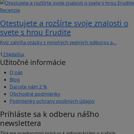
Recenzie
Otestujete a rozšírte svoje znalosti o
svete s hrou Erudite
Kvíz zahŕňa otázky z mnohých vedných odborov a…
1
2
3
4
ďalšia
Užitočné informácie
O nás
Blog
Darujte nám
2 %
Obchodné podmienky
Podmienky ochrany osobných údajov
Prihláste sa k odberu nášho
newslettera
Získate prednostný prístup k informáciám o našich