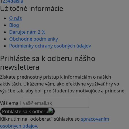
1
2
3
4
ďalšia
Užitočné informácie
O nás
Blog
Darujte nám
2 %
Obchodné podmienky
Podmienky ochrany osobných údajov
Prihláste sa k odberu nášho
newslettera
Získate prednostný prístup k informáciám o našich
aktivitách. Ukážeme vám, ako efektívne využívať hry vo
výučbe tak, aby boli pre študentov motivujúce a prínosné.
Váš email
Prihláste sa k odberu
Kliknutím na "odoberať" súhlasíte so
spracovaním
osobných údajov.