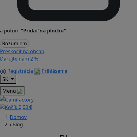
a potom
"Pridať na plochu"
.
Rozumiem
Preskočiť na obsah
Darujte nám
2 %
Registrácia
Prihlásenie
SK
Menu
0,00 €
Domov
›
Blog