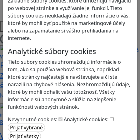
Základné súbory cookies, ktoré umožňujú navigáciu
Strategické myslenie
po webovej stránke a využívanie jej funkcií. Tieto
Zdravie a pohyb
súbory cookies neukladajú žiadne informácie o vás,
ktoré by mohli byť použité na marketingové účely
Platformy
alebo na zapamätanie si vášho prehliadania na
internete.
Načítam blogy
Analytické súbory cookies
Tieto súbory cookies zhromažďujú informácie o
Fotografujte zvieratká, aby ste
tom, ako sa používa webová stránka, napríklad
zachránili ostrov v Alba: A Wildlife
ktoré stránky najčastejšie navštevujete a či ste
adventure
narazili na chybové hlásenia. Nezhromažďujú údaje,
ktoré by mohli odhaliť vašu totožnosť. Všetky
Jednoduchá hra, vhodná pre kohokoľvek z rodiny,…
informácie sú anonymné a slúžia na zlepšenie
funkčnosti webových stránok.
Nevyhnutné cookies:
Analytické cookies:
Recenzie
Vzdelávacie dobrodružstvo: