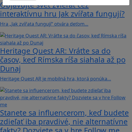
Objavujte svet zvierat cez
interaktívnu hru Jak zvířata fungují?
Hra „Jak zvířata fungují“ otvára deťom…
Heritage Quest AR: Vráťte sa do
časov, keď Rímska ríša siahala až po
Dunaj
Heritage Quest AR je mobilná hra, ktorá ponúka…
Stanete sa influencerom, keď budete
zdieľať iba pravdivé, nie alternatívne
fakty? Dozviete sa v hre Follow me