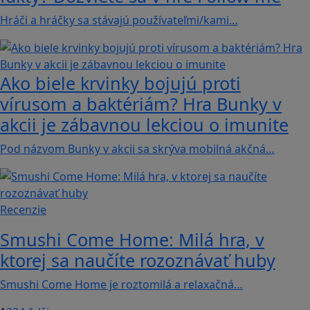
Hráči a hráčky sa stávajú používateľmi/kami…
Ako biele krvinky bojujú proti
vírusom a baktériám? Hra Bunky v
akcii je zábavnou lekciou o imunite
Pod názvom Bunky v akcii sa skrýva mobilná akčná…
Recenzie
Smushi Come Home: Milá hra, v
ktorej sa naučíte rozoznávať huby
Smushi Come Home je roztomilá a relaxačná…