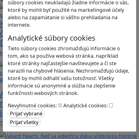
Načítam blogy
súbory cookies neukladajú žiadne informácie o vás,
ktoré by mohli byť použité na marketingové účely
alebo na zapamätanie si vášho prehliadania na
Heritage Quest AR: Vráťte sa do
internete.
časov, keď Rímska ríša siahala až po
Analytické súbory cookies
Dunaj
Tieto súbory cookies zhromažďujú informácie o
Heritage Quest AR je mobilná hra, ktorá ponúka…
tom, ako sa používa webová stránka, napríklad
ktoré stránky najčastejšie navštevujete a či ste
narazili na chybové hlásenia. Nezhromažďujú údaje,
ktoré by mohli odhaliť vašu totožnosť. Všetky
Recenzie
informácie sú anonymné a slúžia na zlepšenie
Ako ovplyvnil komunistický režim
funkčnosti webových stránok.
rodinné vzťahy? To zistíte v hre „Kto
Nevyhnutné cookies:
Analytické cookies:
je Helena?“.
Teta Helena je v rodine jedno veľké tabu a len…