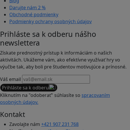
Blog
Darujte nám
2 %
Obchodné podmienky
Podmienky ochrany osobných údajov
Prihláste sa k odberu nášho
newslettera
Získate prednostný prístup k informáciám o našich
aktivitách. Ukážeme vám, ako efektívne využívať hry vo
výučbe tak, aby boli pre študentov motivujúce a prínosné.
Váš email
Prihláste sa k odberu
Kliknutím na "odoberať" súhlasíte so
spracovaním
osobných údajov.
Kontakt
Zavolajte nám
+421 907 231 768