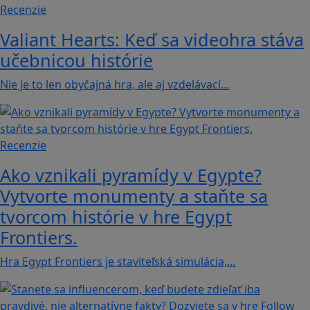
Recenzie
Valiant Hearts: Keď sa videohra stáva
učebnicou histórie
Nie je to len obyčajná hra, ale aj vzdelávací…
Recenzie
Ako vznikali pyramídy v Egypte?
Vytvorte monumenty a staňte sa
tvorcom histórie v hre Egypt
Frontiers.
Hra Egypt Frontiers je staviteľská simulácia,…