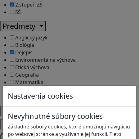
2.stupeň ZŠ
SŠ
Predmety
Anglický jazyk
Biológia
Dejepis
Environmentálna výchova
Etická výchova
Geografia
Matematika
Občianska náuka
Nastavenia cookies
Vlastiveda
Témy
Nevyhnutné súbory cookies
Platformy
Základné súbory cookies, ktoré umožňujú navigáciu
po webovej stránke a využívanie jej funkcií. Tieto