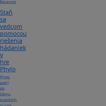
Recenzie
Staň
sa
vedcom
pomocou
riešenia
hádaniek
v
hre
Phylo
Phylo
patrí
do
žánru
logických
puzzle.