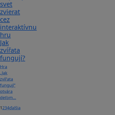
svet
zvierat
cez
interaktívnu
hru
Jak
zvířata
fungují?
Hra
„Jak
zvířata
fungují“
otvára
deťom…
1
2
3
4
ďalšia