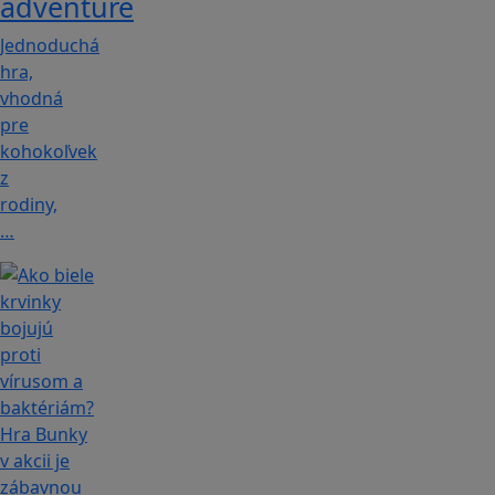
adventure
Jednoduchá
hra,
vhodná
pre
kohokoľvek
z
rodiny,
…