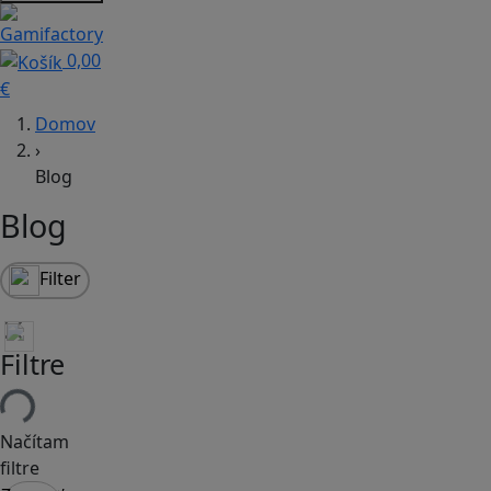
0,00
€
Domov
›
Blog
Blog
Filter
Filtre
Načítam
filtre