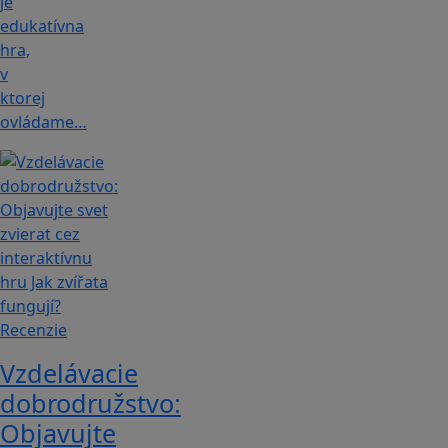
je
edukatívna
hra,
v
ktorej
ovládame…
Recenzie
Vzdelávacie
dobrodružstvo:
Objavujte