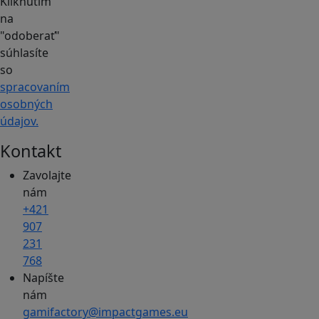
Kliknutím
na
"odoberať"
súhlasíte
so
spracovaním
osobných
údajov.
Kontakt
Zavolajte
nám
+421
907
231
768
Napíšte
nám
gamifactory@impactgames.eu