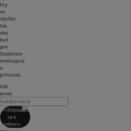
hry
vo
výučbe
tak,
aby
boli
pre
študentov
motivujúce
a
prínosné.
Váš
email
Prihláste
sa k
odberu