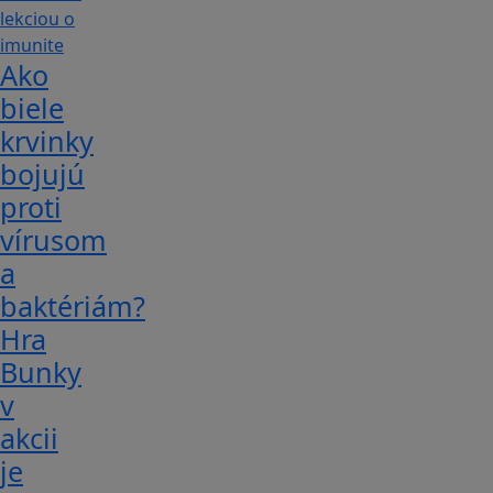
Ako
biele
krvinky
bojujú
proti
vírusom
a
baktériám?
Hra
Bunky
v
akcii
je