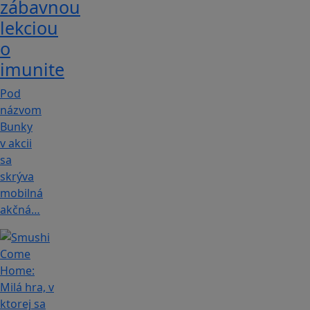
zábavnou
lekciou
o
imunite
Pod
názvom
Bunky
v akcii
sa
skrýva
mobilná
akčná…