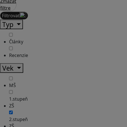
Zmazať
filtre
Filtrovať
Typ
Články
Recenzie
Vek
MŠ
1.stupeň
ZŠ
2.stupeň
ZŠ