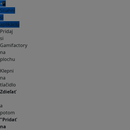
📲
Stiahni
si
aplikáciu
Pridaj
si
Gamifactory
na
plochu
Klepni
na
tlačidlo
Zdieľať
a
potom
"Pridať
na