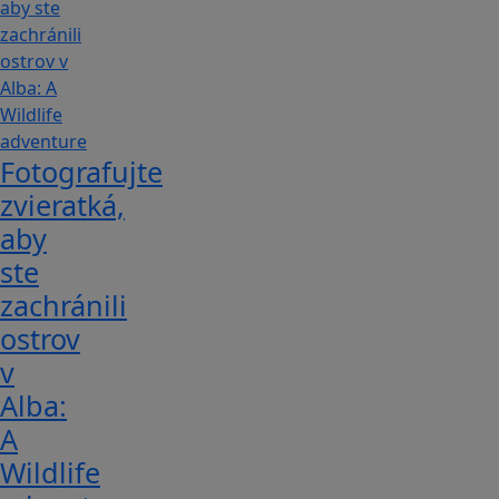
Fotografujte
zvieratká,
aby
ste
zachránili
ostrov
v
Alba:
A
Wildlife