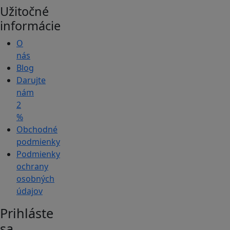
Užitočné
informácie
O
nás
Blog
Darujte
nám
2
%
Obchodné
podmienky
Podmienky
ochrany
osobných
údajov
Prihláste
sa