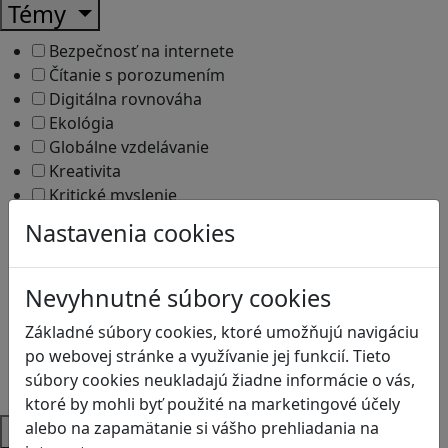
Témy
Bezpečnosť na internete
Čítanie s porozumením
Digitálna rovnováha
Ekológia
Globálne vzdelávanie
Kreativita
Kritické myslenie
Kyberšikana
Nastavenia cookies
Logické myslenie
Ľudské práva a tolerancia
Motorika a koncentrácia
Nevyhnutné súbory cookies
Programovanie/Technika
Základné súbory cookies, ktoré umožňujú navigáciu
Sociálne zručnosti a kooperácia
po webovej stránke a využívanie jej funkcií. Tieto
Strategické myslenie
súbory cookies neukladajú žiadne informácie o vás,
Zdravie a pohyb
ktoré by mohli byť použité na marketingové účely
Platformy
alebo na zapamätanie si vášho prehliadania na