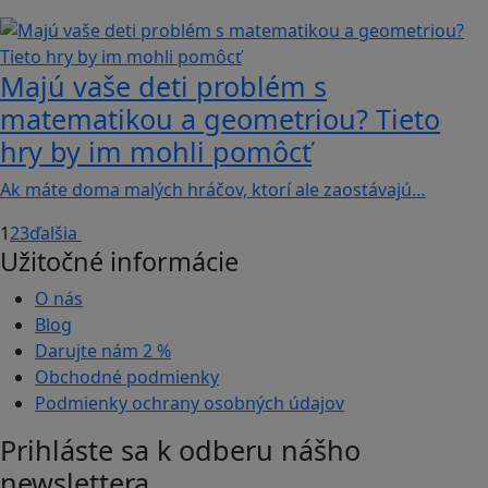
Majú vaše deti problém s
matematikou a geometriou? Tieto
hry by im mohli pomôcť
Ak máte doma malých hráčov, ktorí ale zaostávajú…
1
2
3
ďalšia
Užitočné informácie
O nás
Blog
Darujte nám
2 %
Obchodné podmienky
Podmienky ochrany osobných údajov
Prihláste sa k odberu nášho
newslettera