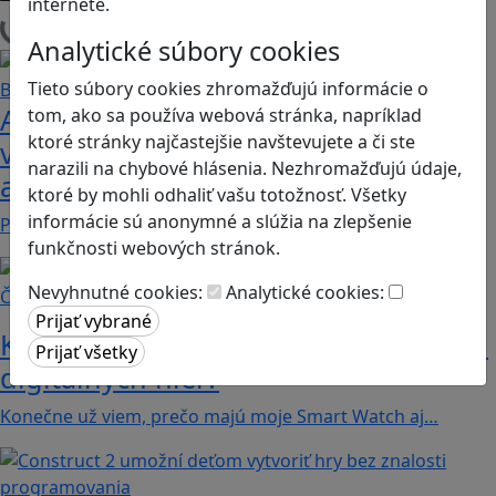
internete.
Načítam blogy
Analytické súbory cookies
Tieto súbory cookies zhromažďujú informácie o
Ako biele krvinky bojujú proti
tom, ako sa používa webová stránka, napríklad
ktoré stránky najčastejšie navštevujete a či ste
vírusom a baktériám? Hra Bunky v
narazili na chybové hlásenia. Nezhromažďujú údaje,
akcii je zábavnou lekciou o imunite
ktoré by mohli odhaliť vašu totožnosť. Všetky
informácie sú anonymné a slúžia na zlepšenie
Pod názvom Bunky v akcii sa skrýva mobilná akčná…
funkčnosti webových stránok.
Nevyhnutné cookies:
Analytické cookies:
Články
Koľko kalórií dokážeme spáliť hraním
digitálnych hier?
Konečne už viem, prečo majú moje Smart Watch aj…