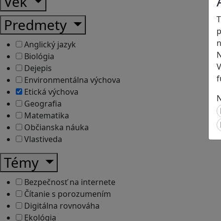
Vek
T
Predmety
p
n
Anglický jazyk
N
Biológia
V
Dejepis
f
Environmentálna výchova
Etická výchova
N
Geografia
Matematika
Občianska náuka
Vlastiveda
Témy
Bezpečnosť na internete
Čítanie s porozumením
Digitálna rovnováha
Ekológia