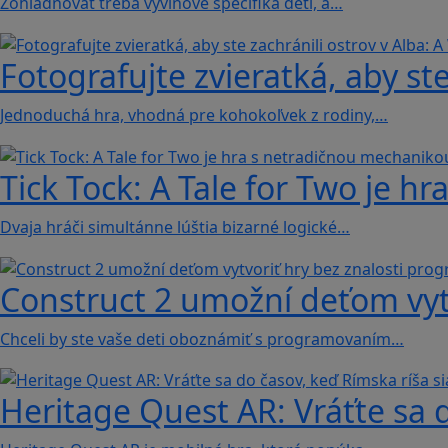
Zohľadňovať treba vývinové špecifiká detí, a…
Fotografujte zvieratká, aby ste
Jednoduchá hra, vhodná pre kohokoľvek z rodiny,…
Tick Tock: A Tale for Tw‪o je 
Dvaja hráči simultánne lúštia bizarné logické…
Construct 2 umožní deťom vyt
Chceli by ste vaše deti oboznámiť s programovaním…
Heritage Quest AR: Vráťte sa 