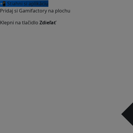
📲 Stiahni si aplikáciu
Pridaj si Gamifactory na plochu
Klepni na tlačidlo
Zdieľať