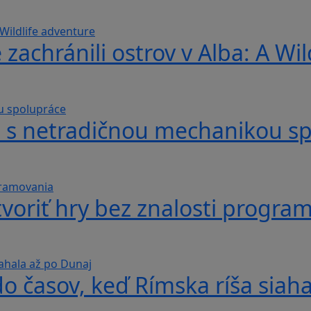
 zachránili ostrov v Alba: A Wi
hra s netradičnou mechanikou s
voriť hry bez znalosti progra
do časov, keď Rímska ríša siah