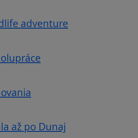
ldlife adventure
polupráce
movania
ala až po Dunaj