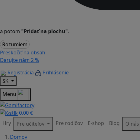
a potom
"Pridať na plochu"
.
Rozumiem
Preskočiť na obsah
Darujte nám
2 %
Registrácia
Prihlásenie
SK
Menu
0,00 €
Hry
Pre rodičov
E-shop
Blog
Pre učiteľov
O ná
Domov