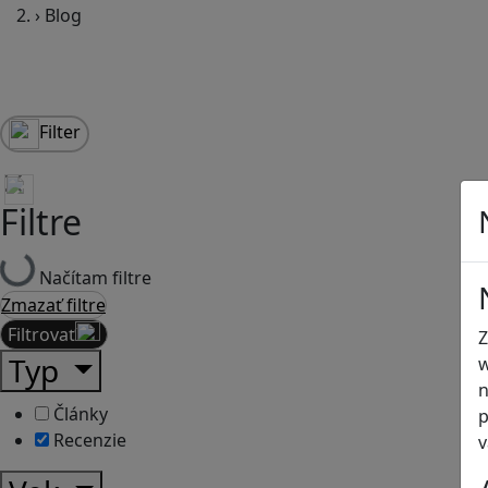
›
Blog
Filter
Filtre
Načítam filtre
Zmazať filtre
Filtrovať
Z
Typ
w
n
Články
p
Recenzie
v