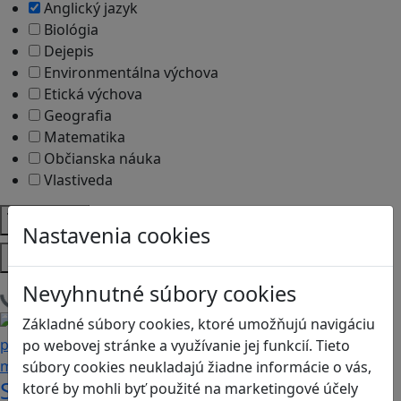
Anglický jazyk
Biológia
Dejepis
Environmentálna výchova
Etická výchova
Geografia
Matematika
Občianska náuka
Vlastiveda
Témy
Nastavenia cookies
Platformy
Nevyhnutné súbory cookies
Načítam blogy
Základné súbory cookies, ktoré umožňujú navigáciu
po webovej stránke a využívanie jej funkcií. Tieto
súbory cookies neukladajú žiadne informácie o vás,
Stanete sa influencerom, keď budete
ktoré by mohli byť použité na marketingové účely