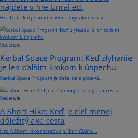
nájdete v hre Unrailed.
Hra Unrailed je kooperatívna digitálna hra, v…
Recenzie
Kerbal Space Program: Keď zlyhanie
je len ďalším krokom k úspechu
Kerbal Space Program je detailná a pútavá…
Recenzie
A Short Hike: Keď je cieľ menej
dôležitý ako cesta
Hra A Short Hike rozpráva príbeh Claire,…