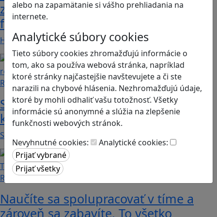
alebo na zapamätanie si vášho prehliadania na
zdieľať iba pravdivé, nie alternatívne
internete.
fakty? Dozviete sa v hre Follow me
Analytické súbory cookies
Hráči a hráčky sa stávajú používateľmi/kami…
Tieto súbory cookies zhromažďujú informácie o
tom, ako sa používa webová stránka, napríklad
ktoré stránky najčastejšie navštevujete a či ste
Recenzie
narazili na chybové hlásenia. Nezhromažďujú údaje,
ktoré by mohli odhaliť vašu totožnosť. Všetky
Smushi Come Home: Milá hra, v
informácie sú anonymné a slúžia na zlepšenie
ktorej sa naučíte rozoznávať huby
funkčnosti webových stránok.
Smushi Come Home je roztomilá a relaxačná…
Nevyhnutné cookies:
Analytické cookies:
Recenzie
Naučíte sa spolupracovať v tíme a
zároveň sa zabavíte. To všetko