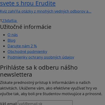
svete s hrou Erudite
Kvíz zahŕňa otázky z mnohých vedných odborov a…
1
2
3
ďalšia
Užitočné informácie
O nás
Blog
Darujte nám
2 %
Obchodné podmienky
Podmienky ochrany osobných údajov
Prihláste sa k odberu nášho
newslettera
Získate prednostný prístup k informáciám o našich
aktivitách. Ukážeme vám, ako efektívne využívať hry vo
výučbe tak, aby boli pre študentov motivujúce a prínosné.
Váš email