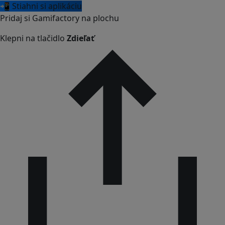
📲 Stiahni si aplikáciu
Pridaj si Gamifactory na plochu
Klepni na tlačidlo
Zdieľať