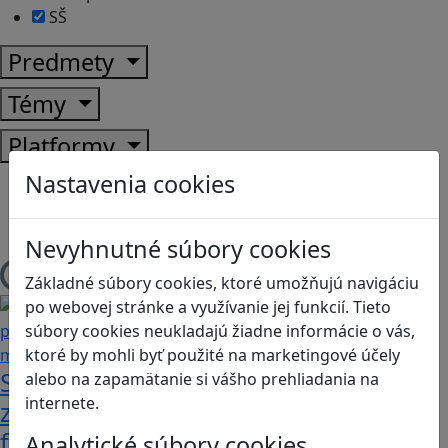
SŠ
Predmety
Témy
Platformy
Nastavenia cookies
Android
Herná konzola
Stolové, kartové
Nevyhnutné súbory cookies
Základné súbory cookies, ktoré umožňujú navigáciu
Načítam blogy
po webovej stránke a využívanie jej funkcií. Tieto
súbory cookies neukladajú žiadne informácie o vás,
ktoré by mohli byť použité na marketingové účely
Stanete sa influencerom, keď budete
alebo na zapamätanie si vášho prehliadania na
internete.
zdieľať iba pravdivé, nie alternatívne
fakty? Dozviete sa v hre Follow me
Analytické súbory cookies