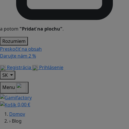
a potom
"Pridať na plochu"
.
Rozumiem
Preskočiť na obsah
Darujte nám
2 %
Registrácia
Prihlásenie
SK
Menu
0,00 €
Domov
›
Blog