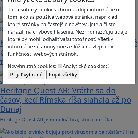
Hráči a hráčky sa stávajú používateľmi/kami…
Tieto súbory cookies zhromažďujú informácie o
tom, ako sa používa webová stránka, napríklad
ktoré stránky najčastejšie navštevujete a či ste
Recenzie
narazili na chybové hlásenia. Nezhromažďujú údaje,
ktoré by mohli odhaliť vašu totožnosť. Všetky
Rébusy sú hlavolamy do vrecka, ktoré
informácie sú anonymné a slúžia na zlepšenie
potrápia aj logiku
funkčnosti webových stránok.
Tieto kartičky poskytnú skvelú zábavu pre celú…
Nevyhnutné cookies:
Analytické cookies:
Heritage Quest AR: Vráťte sa do
časov, keď Rímska ríša siahala až po
Dunaj
Heritage Quest AR je mobilná hra, ktorá ponúka…