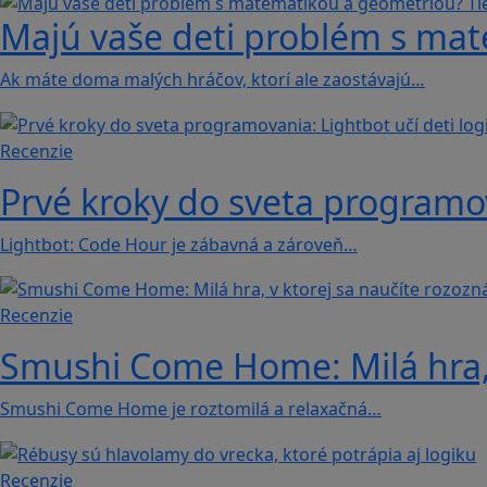
Majú vaše deti problém s mat
Ak máte doma malých hráčov, ktorí ale zaostávajú…
Recenzie
Prvé kroky do sveta programova
Lightbot: Code Hour je zábavná a zároveň…
Recenzie
Smushi Come Home: Milá hra, 
Smushi Come Home je roztomilá a relaxačná…
Recenzie