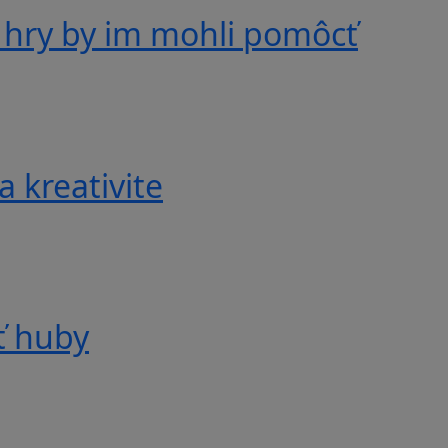
 hry by im mohli pomôcť
a kreativite
ť huby