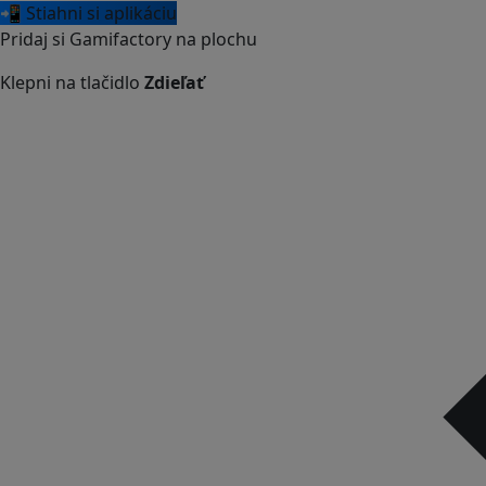
📲 Stiahni si aplikáciu
Pridaj si Gamifactory na plochu
Klepni na tlačidlo
Zdieľať