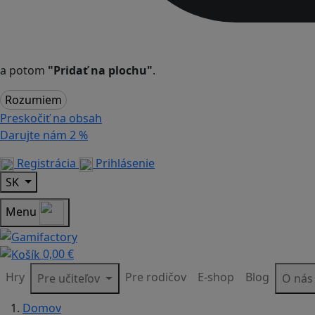
a potom
"Pridať na plochu"
.
Rozumiem
Preskočiť na obsah
Darujte nám
2 %
Registrácia
Prihlásenie
SK
Menu
0,00 €
Hry
Pre rodičov
E-shop
Blog
Pre učiteľov
O ná
Domov