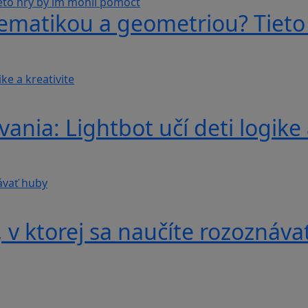
ematikou a geometriou? Tieto
nia: Lightbot učí deti logike 
v ktorej sa naučíte rozoznáva