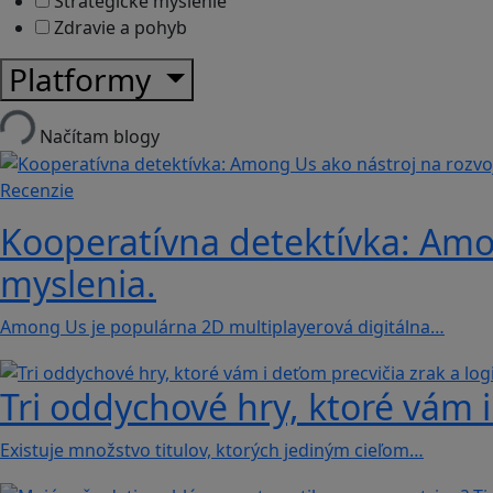
Strategické myslenie
Zdravie a pohyb
Platformy
Načítam blogy
Recenzie
Kooperatívna detektívka: Amon
myslenia.
Among Us je populárna 2D multiplayerová digitálna…
Tri oddychové hry, ktoré vám i
Existuje množstvo titulov, ktorých jediným cieľom…