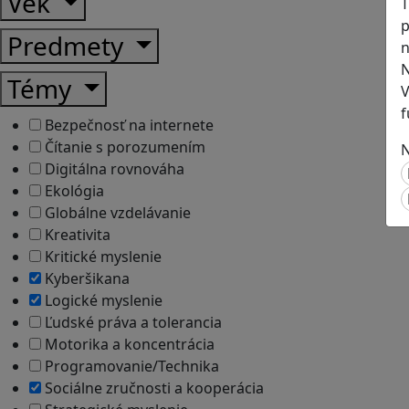
Vek
T
p
Predmety
n
N
Témy
V
f
Bezpečnosť na internete
Čítanie s porozumením
N
Digitálna rovnováha
Ekológia
Globálne vzdelávanie
Kreativita
Kritické myslenie
Kyberšikana
Logické myslenie
Ľudské práva a tolerancia
Motorika a koncentrácia
Programovanie/Technika
Sociálne zručnosti a kooperácia