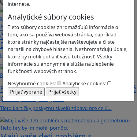
Načítam blogy
internete.
Analytické súbory cookies
Heritage Quest AR: Vráťte sa do
Tieto súbory cookies zhromažďujú informácie o
časov, keď Rímska ríša siahala až po
tom, ako sa používa webová stránka, napríklad
ktoré stránky najčastejšie navštevujete a či ste
Dunaj
narazili na chybové hlásenia. Nezhromažďujú údaje,
Heritage Quest AR je mobilná hra, ktorá ponúka…
ktoré by mohli odhaliť vašu totožnosť. Všetky
informácie sú anonymné a slúžia na zlepšenie
funkčnosti webových stránok.
Recenzie
Nevyhnutné cookies:
Analytické cookies:
Rébusy sú hlavolamy do vrecka, ktoré
potrápia aj logiku
Tieto kartičky poskytnú skvelú zábavu pre celú…
Majú vaše deti problém s