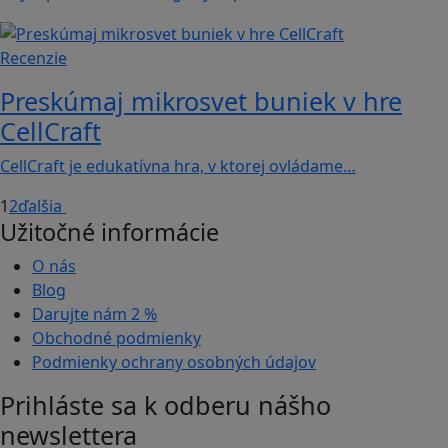
Recenzie
Preskúmaj mikrosvet buniek v hre
CellCraft
CellCraft je edukatívna hra, v ktorej ovládame…
1
2
ďalšia
Užitočné informácie
O nás
Blog
Darujte nám
2 %
Obchodné podmienky
Podmienky ochrany osobných údajov
Prihláste sa k odberu nášho
newslettera