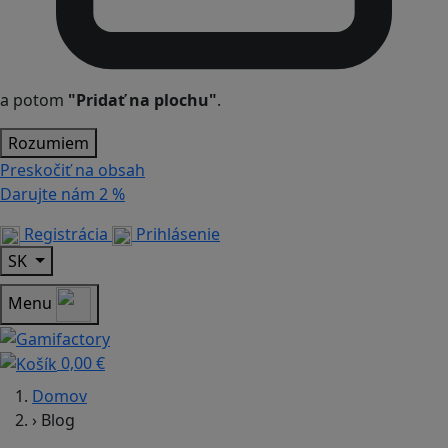
a potom
"Pridať na plochu"
.
Rozumiem
Preskočiť na obsah
Darujte nám
2 %
Registrácia
Prihlásenie
SK
Menu
0,00 €
Domov
›
Blog