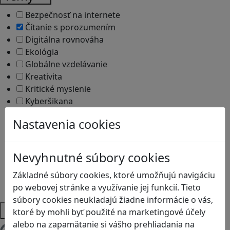
Bezpečnosť na internete
Čítanie s porozumením
Digitálna rovnováha
Ekológia
Globálne vzdelávanie
Kreativita
Kritické myslenie
Kyberšikana
Logické myslenie
Nastavenia cookies
Ľudské práva a tolerancia
Motorika a koncentrácia
Programovanie/Technika
Nevyhnutné súbory cookies
Sociálne zručnosti a kooperácia
Strategické myslenie
Základné súbory cookies, ktoré umožňujú navigáciu
Zdravie a pohyb
po webovej stránke a využívanie jej funkcií. Tieto
súbory cookies neukladajú žiadne informácie o vás,
Platformy
ktoré by mohli byť použité na marketingové účely
alebo na zapamätanie si vášho prehliadania na