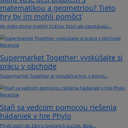
matematikou a geometriou? Tieto
hry by im mohli pomôcť
Ak máte doma malých hráčov, ktorí ale zaostávajú…
Recenzie
Supermarket Together: vyskúšajte si
prácu v obchode
Supermarket Together je simulačná hra, v ktorej…
Recenzie
Staň sa vedcom pomocou riešenia
hádaniek v hre Phylo
Phylo patrí do žánru logických puzzle. Bola…