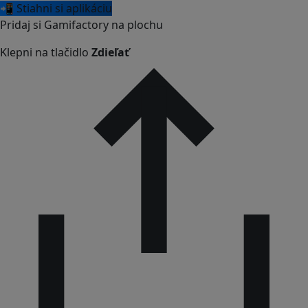
📲 Stiahni si aplikáciu
Pridaj si Gamifactory na plochu
Klepni na tlačidlo
Zdieľať