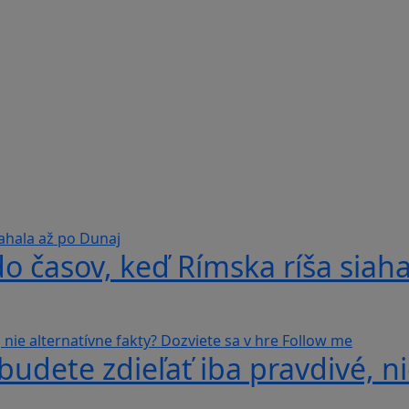
do časov, keď Rímska ríša siah
udete zdieľať iba pravdivé, ni