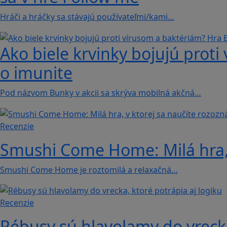
Hráči a hráčky sa stávajú používateľmi/kami…
Ako biele krvinky bojujú proti
o imunite
Pod názvom Bunky v akcii sa skrýva mobilná akčná…
Recenzie
Smushi Come Home: Milá hra, 
Smushi Come Home je roztomilá a relaxačná…
Recenzie
Rébusy sú hlavolamy do vrecka