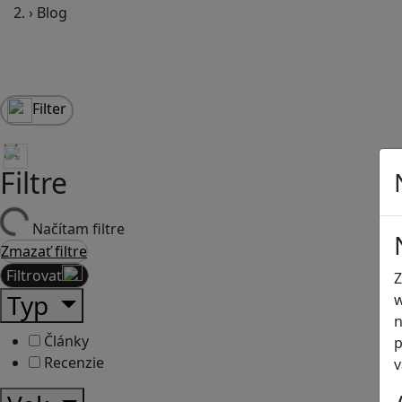
›
Blog
Filter
Filtre
Načítam filtre
Zmazať filtre
Filtrovať
Z
Typ
w
n
Články
p
Recenzie
v