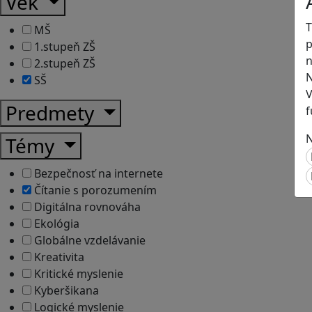
Vek
T
MŠ
p
1.stupeň ZŠ
n
2.stupeň ZŠ
N
SŠ
V
Predmety
f
N
Témy
Bezpečnosť na internete
Čítanie s porozumením
Digitálna rovnováha
Ekológia
Globálne vzdelávanie
Kreativita
Kritické myslenie
Kyberšikana
Logické myslenie