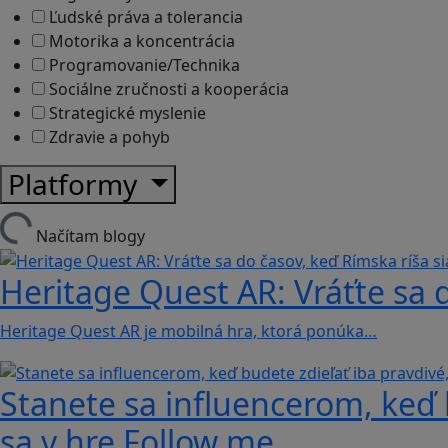
Ľudské práva a tolerancia
Motorika a koncentrácia
Programovanie/Technika
Sociálne zručnosti a kooperácia
Strategické myslenie
Zdravie a pohyb
Platformy
Načítam blogy
Heritage Quest AR: Vráťte sa 
Heritage Quest AR je mobilná hra, ktorá ponúka…
Stanete sa influencerom, keď b
sa v hre Follow me