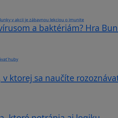
 vírusom a baktériám? Hra Bunk
v ktorej sa naučíte rozoznáva
, ktoré potrápia aj logiku