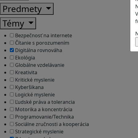
Predmety
N
V
Témy
f
N
Bezpečnosť na internete
Čítanie s porozumením
Digitálna rovnováha
Ekológia
Globálne vzdelávanie
Kreativita
Kritické myslenie
Kyberšikana
Logické myslenie
Ľudské práva a tolerancia
Motorika a koncentrácia
Programovanie/Technika
Sociálne zručnosti a kooperácia
Strategické myslenie