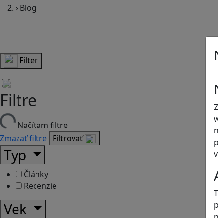
›
Blog
Filter
Filtre
Z
w
Načítam filtre
n
Zmazať filtre
Filtrovať
p
Typ
v
Články
Recenzie
T
p
Vek
n