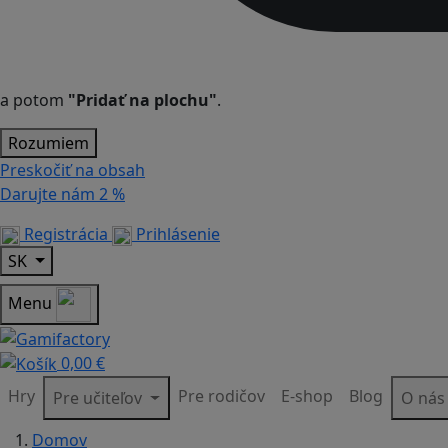
a potom
"Pridať na plochu"
.
Rozumiem
Preskočiť na obsah
Darujte nám
2 %
Registrácia
Prihlásenie
SK
Menu
0,00 €
Hry
Pre rodičov
E-shop
Blog
Pre učiteľov
O ná
Domov