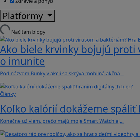
Zdravie a pohyb
Platformy
Načítam blogy
Ako biele krvinky bojujú proti
o imunite
Pod názvom Bunky v akcii sa skrýva mobilná akčná…
Články
Koľko kalórií dokážeme spáliť 
Konečne už viem, prečo majú moje Smart Watch aj…