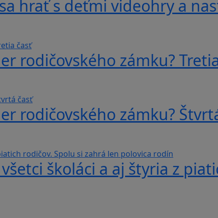
sa hrať s deťmi videohry a nas
er rodičovského zámku? Tretia
er rodičovského zámku? Štvrtá
šetci školáci a aj štyria z piat