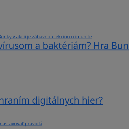
 vírusom a baktériám? Hra Bunk
hraním digitálnych hier?