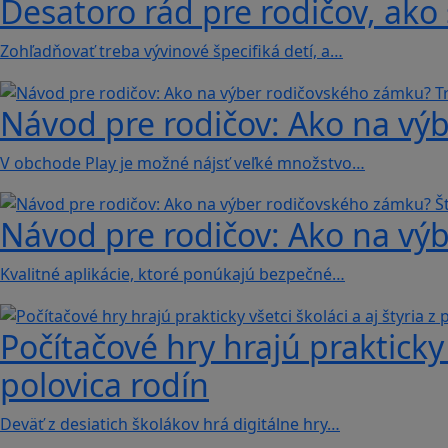
Desatoro rád pre rodičov, ako 
Zohľadňovať treba vývinové špecifiká detí, a…
Návod pre rodičov: Ako na výb
V obchode Play je možné nájsť veľké množstvo…
Návod pre rodičov: Ako na výb
Kvalitné aplikácie, ktoré ponúkajú bezpečné…
Počítačové hry hrajú prakticky v
polovica rodín
Deväť z desiatich školákov hrá digitálne hry…