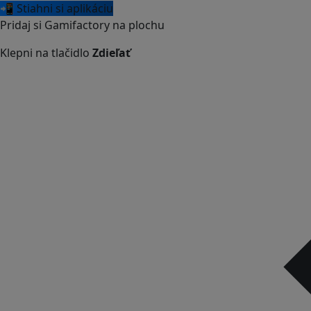
📲 Stiahni si aplikáciu
Pridaj si Gamifactory na plochu
Klepni na tlačidlo
Zdieľať