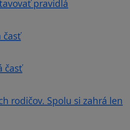
tavovať pravidlá
 časť
 časť
ich rodičov. Spolu si zahrá len