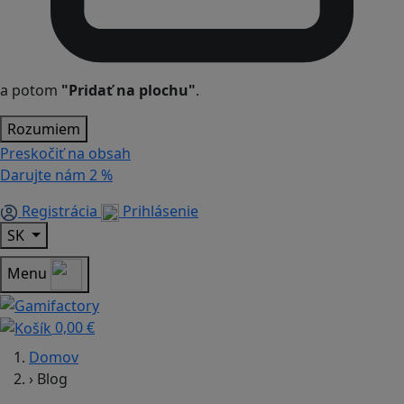
a potom
"Pridať na plochu"
.
Rozumiem
Preskočiť na obsah
Darujte nám
2 %
Registrácia
Prihlásenie
SK
Menu
0,00 €
Domov
›
Blog