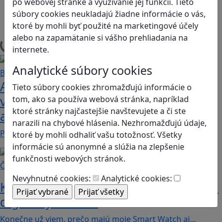
po webovej stránke a využívanie jej funkcií. Tieto
Herná konzola
súbory cookies neukladajú žiadne informácie o vás,
Stolové, kartové
ktoré by mohli byť použité na marketingové účely
alebo na zapamätanie si vášho prehliadania na
Načítam blogy
internete.
Analytické súbory cookies
Ako biele krvinky bojujú proti
Tieto súbory cookies zhromažďujú informácie o
vírusom a baktériám? Hra Bunky v
tom, ako sa používa webová stránka, napríklad
ktoré stránky najčastejšie navštevujete a či ste
akcii je zábavnou lekciou o imunite
narazili na chybové hlásenia. Nezhromažďujú údaje,
Pod názvom Bunky v akcii sa skrýva mobilná akčná…
ktoré by mohli odhaliť vašu totožnosť. Všetky
informácie sú anonymné a slúžia na zlepšenie
funkčnosti webových stránok.
Články
Nevyhnutné cookies:
Analytické cookies:
Koľko kalórií dokážeme spáliť hraním
digitálnych hier?
Konečne už viem, prečo majú moje Smart Watch aj…