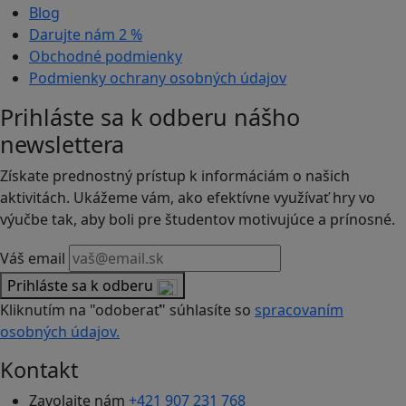
Blog
Darujte nám
2 %
Obchodné podmienky
Podmienky ochrany osobných údajov
Prihláste sa k odberu nášho
newslettera
Získate prednostný prístup k informáciám o našich
aktivitách. Ukážeme vám, ako efektívne využívať hry vo
výučbe tak, aby boli pre študentov motivujúce a prínosné.
Váš email
Prihláste sa k odberu
Kliknutím na "odoberať" súhlasíte so
spracovaním
osobných údajov.
Kontakt
Zavolajte nám
+421 907 231 768