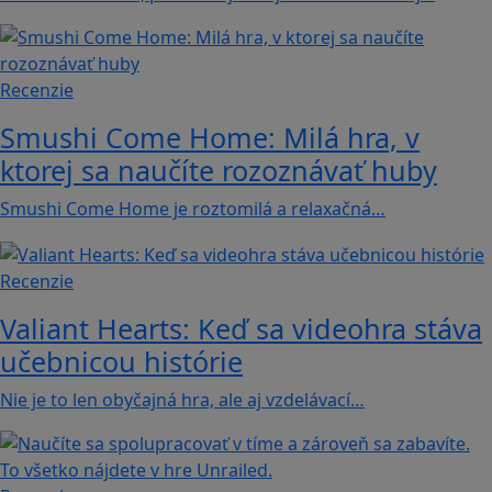
Recenzie
Smushi Come Home: Milá hra, v
ktorej sa naučíte rozoznávať huby
Smushi Come Home je roztomilá a relaxačná…
Recenzie
Valiant Hearts: Keď sa videohra stáva
učebnicou histórie
Nie je to len obyčajná hra, ale aj vzdelávací…