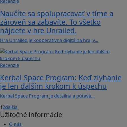
Recenzie
Naučíte sa spolupracovať v tíme a
zároveň sa zabavíte. To všetko
nájdete v hre Unrailed.
Hra Unrailed je kooperatívna digitálna hra, v…
Recenzie
Kerbal Space Program: Keď zlyhanie
je len ďalším krokom k úspechu
Kerbal Space Program je detailná a pútavá…
1
2
ďalšia
Užitočné informácie
O nás