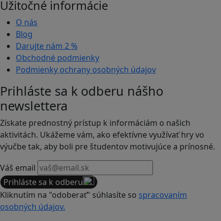
Užitočné informácie
O nás
Blog
Darujte nám
2 %
Obchodné podmienky
Podmienky ochrany osobných údajov
Prihláste sa k odberu nášho
newslettera
Získate prednostný prístup k informáciám o našich
aktivitách. Ukážeme vám, ako efektívne využívať hry vo
výučbe tak, aby boli pre študentov motivujúce a prínosné.
Váš email
Prihláste sa k odberu
Kliknutím na "odoberať" súhlasíte so
spracovaním
osobných údajov.