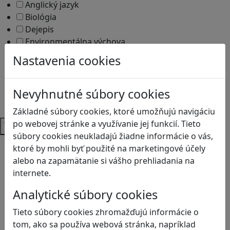
Anglický jazyk
Biológia
Dejepis
Environmentálna výchova
Etická výchova
Nastavenia cookies
Geografia
Matematika
Občianska náuka
Nevyhnutné súbory cookies
Vlastiveda
Základné súbory cookies, ktoré umožňujú navigáciu
Témy
po webovej stránke a využívanie jej funkcií. Tieto
súbory cookies neukladajú žiadne informácie o vás,
Bezpečnosť na internete
ktoré by mohli byť použité na marketingové účely
Čítanie s porozumením
alebo na zapamätanie si vášho prehliadania na
Digitálna rovnováha
internete.
Ekológia
Analytické súbory cookies
Globálne vzdelávanie
Kreativita
Tieto súbory cookies zhromažďujú informácie o
Kritické myslenie
tom, ako sa používa webová stránka, napríklad