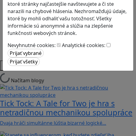
Kyberšikana
ktoré stránky najčastejšie navštevujete a či ste
Logické myslenie
narazili na chybové hlásenia. Nezhromažďujú údaje,
Ľudské práva a tolerancia
ktoré by mohli odhaliť vašu totožnosť. Všetky
Motorika a koncentrácia
informácie sú anonymné a slúžia na zlepšenie
Programovanie/Technika
funkčnosti webových stránok.
Sociálne zručnosti a kooperácia
Strategické myslenie
Nevyhnutné cookies:
Analytické cookies:
Zdravie a pohyb
Platformy
Načítam blogy
Tick Tock: A Tale for Tw‪o je hra s
netradičnou mechanikou spolupráce
Dvaja hráči simultánne lúštia bizarné logické…