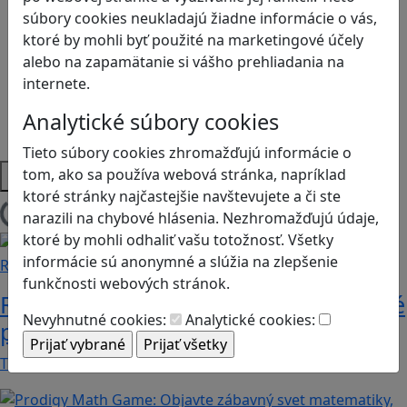
Logické myslenie
súbory cookies neukladajú žiadne informácie o vás,
Ľudské práva a tolerancia
ktoré by mohli byť použité na marketingové účely
Motorika a koncentrácia
alebo na zapamätanie si vášho prehliadania na
Programovanie/Technika
internete.
Sociálne zručnosti a kooperácia
Strategické myslenie
Analytické súbory cookies
Zdravie a pohyb
Tieto súbory cookies zhromažďujú informácie o
Platformy
tom, ako sa používa webová stránka, napríklad
ktoré stránky najčastejšie navštevujete a či ste
narazili na chybové hlásenia. Nezhromažďujú údaje,
Načítam blogy
ktoré by mohli odhaliť vašu totožnosť. Všetky
informácie sú anonymné a slúžia na zlepšenie
Recenzie
funkčnosti webových stránok.
Rébusy sú hlavolamy do vrecka, ktoré
Nevyhnutné cookies:
Analytické cookies:
potrápia aj logiku
Tieto kartičky poskytnú skvelú zábavu pre celú…