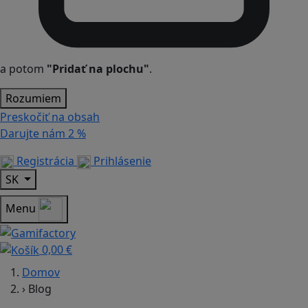
a potom
"Pridať na plochu"
.
Rozumiem
Preskočiť na obsah
Darujte nám
2 %
Registrácia
Prihlásenie
SK
Menu
0,00 €
Domov
›
Blog