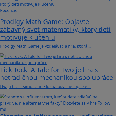
Recenzie
Prodigy Math Game: Objavte
zábavný svet matematiky, ktorý deti
motivuje k učeniu
Prodigy Math Game je vzdelávacia hra, ktorá…
Tick Tock: A Tale for Tw‪o je hra s
netradičnou mechanikou spolupráce
Dvaja hráči simultánne lúštia bizarné logické…