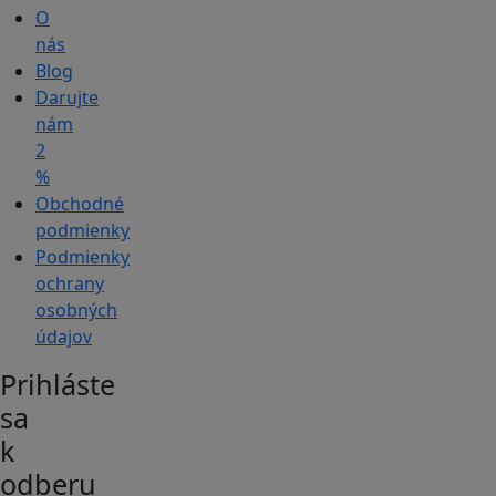
O
nás
Blog
Darujte
nám
2
%
Obchodné
podmienky
Podmienky
ochrany
osobných
údajov
Prihláste
sa
k
odberu