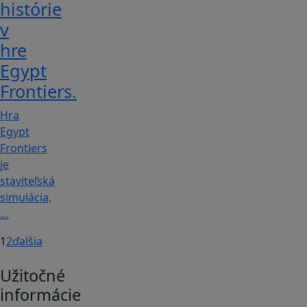
histórie
v
hre
Egypt
Frontiers.
Hra
Egypt
Frontiers
je
staviteľská
simulácia,
…
1
2
ďalšia
Užitočné
informácie