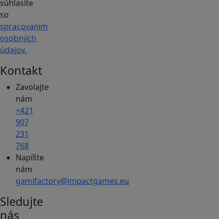
súhlasíte
so
spracovaním
osobných
údajov.
Kontakt
Zavolajte
nám
+421
907
231
768
Napíšte
nám
gamifactory@impactgames.eu
Sledujte
nás