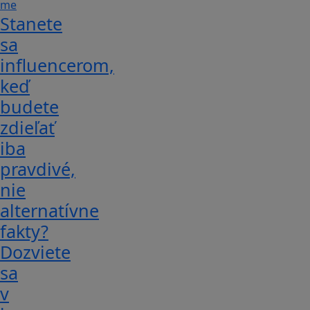
Stanete
sa
influencerom,
keď
budete
zdieľať
iba
pravdivé,
nie
alternatívne
fakty?
Dozviete
sa
v