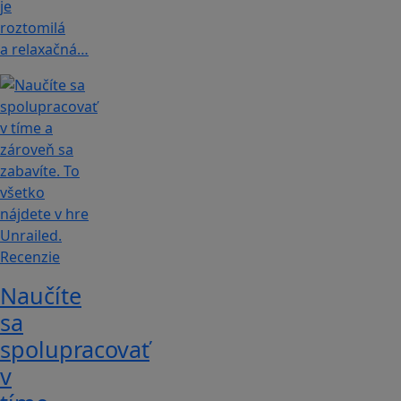
je
roztomilá
a relaxačná…
Recenzie
Naučíte
sa
spolupracovať
v