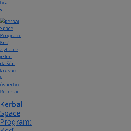
hra,
v…
Recenzie
Kerbal
Space
Program:
Keď