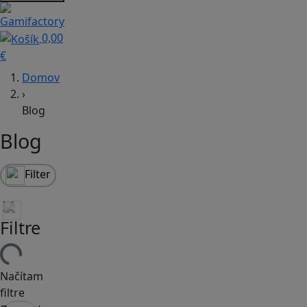
0,00
€
Domov
›
Blog
Blog
Filter
Filtre
Načítam
filtre