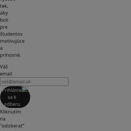
tak,
aby
boli
pre
študentov
motivujúce
a
prínosné.
Váš
email
Prihláste
sa k
odberu
Kliknutím
na
"odoberať"