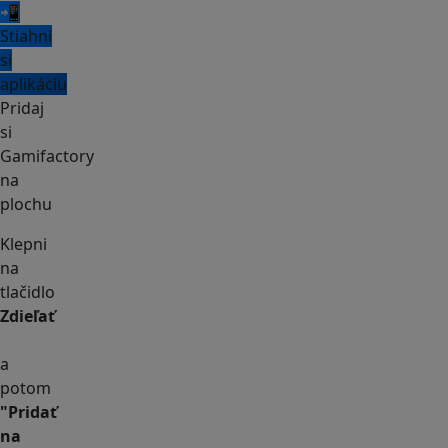
📲
Stiahni
si
aplikáciu
Pridaj
si
Gamifactory
na
plochu
Klepni
na
tlačidlo
Zdieľať
a
potom
"Pridať
na