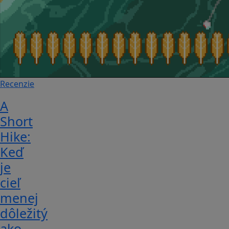
Recenzie
A
Short
Hike:
Keď
je
cieľ
menej
dôležitý
ako