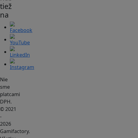
tiež
na
Nie
sme
platcami
DPH.
© 2021
-
2026
Gamifactory.