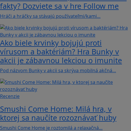
fakty? Dozviete sa v hre Follow me
Hráči a hráčky sa stávajú používateľmi/kami…
Ako biele krvinky bojujú proti
vírusom a baktériám? Hra Bunky v
akcii je zábavnou lekciou o imunite
Pod názvom Bunky v akcii sa skrýva mobilná akčná…
Recenzie
Smushi Come Home: Milá hra, v
ktorej sa naučíte rozoznávať huby
Smushi Come Home je roztomilá a relaxačná…