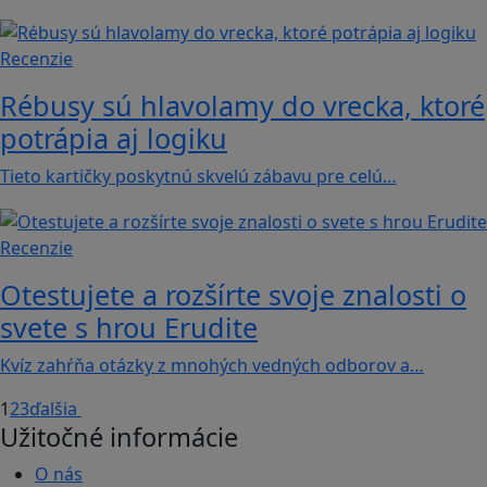
Recenzie
Rébusy sú hlavolamy do vrecka, ktoré
potrápia aj logiku
Tieto kartičky poskytnú skvelú zábavu pre celú…
Recenzie
Otestujete a rozšírte svoje znalosti o
svete s hrou Erudite
Kvíz zahŕňa otázky z mnohých vedných odborov a…
1
2
3
ďalšia
Užitočné informácie
O nás