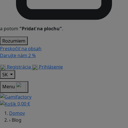
a potom
"Pridať na plochu"
.
Rozumiem
Preskočiť na obsah
Darujte nám
2 %
Registrácia
Prihlásenie
SK
Menu
0,00 €
Domov
›
Blog