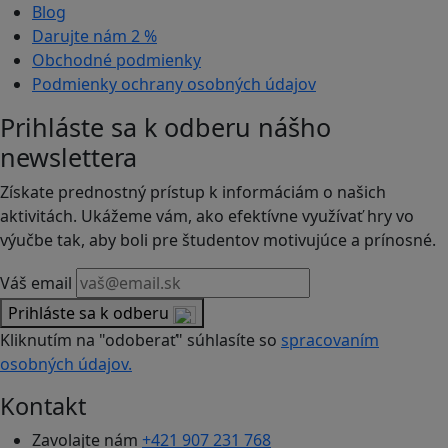
Blog
Darujte nám
2 %
Obchodné podmienky
Podmienky ochrany osobných údajov
Prihláste sa k odberu nášho
newslettera
Získate prednostný prístup k informáciám o našich
aktivitách. Ukážeme vám, ako efektívne využívať hry vo
výučbe tak, aby boli pre študentov motivujúce a prínosné.
Váš email
Prihláste sa k odberu
Kliknutím na "odoberať" súhlasíte so
spracovaním
osobných údajov.
Kontakt
Zavolajte nám
+421 907 231 768