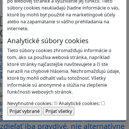
po webovej stránke a využívanie jej funkcií. Tieto
Strategické myslenie
súbory cookies neukladajú žiadne informácie o vás,
Zdravie a pohyb
ktoré by mohli byť použité na marketingové účely
Platformy
alebo na zapamätanie si vášho prehliadania na
internete.
Načítam blogy
Analytické súbory cookies
Tieto súbory cookies zhromažďujú informácie o
Heritage Quest AR: Vráťte sa do
tom, ako sa používa webová stránka, napríklad
časov, keď Rímska ríša siahala až po
ktoré stránky najčastejšie navštevujete a či ste
narazili na chybové hlásenia. Nezhromažďujú údaje,
Dunaj
ktoré by mohli odhaliť vašu totožnosť. Všetky
Heritage Quest AR je mobilná hra, ktorá ponúka…
informácie sú anonymné a slúžia na zlepšenie
funkčnosti webových stránok.
Nevyhnutné cookies:
Analytické cookies:
Stanete sa influencerom, keď budete
zdieľať iba pravdivé, nie alternatívne