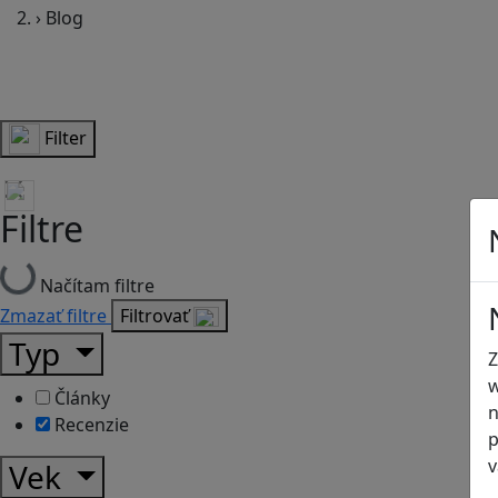
›
Blog
Filter
Filtre
Načítam filtre
Zmazať filtre
Filtrovať
Typ
Z
w
Články
n
Recenzie
p
v
Vek