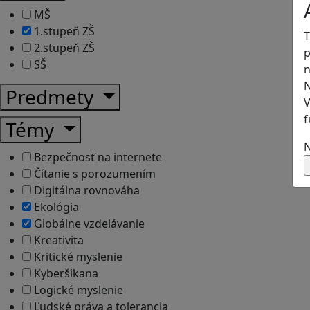
MŠ
1.stupeň ZŠ
T
2.stupeň ZŠ
p
SŠ
n
N
Predmety
V
f
Témy
N
Bezpečnosť na internete
Čítanie s porozumením
Digitálna rovnováha
Ekológia
Globálne vzdelávanie
Kreativita
Kritické myslenie
Kyberšikana
Logické myslenie
Ľudské práva a tolerancia