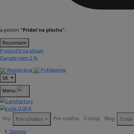
a potom
"Pridať na plochu"
.
Rozumiem
Preskočiť na obsah
Darujte nám
2 %
Registrácia
Prihlásenie
SK
Menu
0,00 €
Hry
Pre rodičov
E-shop
Blog
Pre učiteľov
O ná
Domov