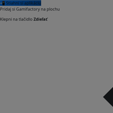
📲 Stiahni si aplikáciu
Pridaj si Gamifactory na plochu
Klepni na tlačidlo
Zdieľať