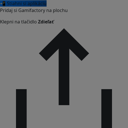
📲 Stiahni si aplikáciu
Pridaj si Gamifactory na plochu
Klepni na tlačidlo
Zdieľať