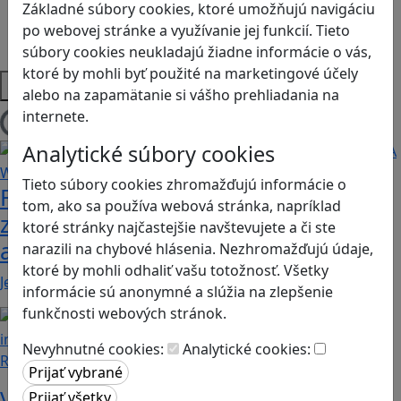
Sociálne zručnosti a kooperácia
Základné súbory cookies, ktoré umožňujú navigáciu
Strategické myslenie
po webovej stránke a využívanie jej funkcií. Tieto
Zdravie a pohyb
súbory cookies neukladajú žiadne informácie o vás,
ktoré by mohli byť použité na marketingové účely
Platformy
alebo na zapamätanie si vášho prehliadania na
internete.
Načítam blogy
Analytické súbory cookies
Tieto súbory cookies zhromažďujú informácie o
Fotografujte zvieratká, aby ste
tom, ako sa používa webová stránka, napríklad
zachránili ostrov v Alba: A Wildlife
ktoré stránky najčastejšie navštevujete a či ste
adventure
narazili na chybové hlásenia. Nezhromažďujú údaje,
ktoré by mohli odhaliť vašu totožnosť. Všetky
Jednoduchá hra, vhodná pre kohokoľvek z rodiny,…
informácie sú anonymné a slúžia na zlepšenie
funkčnosti webových stránok.
Nevyhnutné cookies:
Analytické cookies:
Recenzie
Vzdelávacie dobrodružstvo: