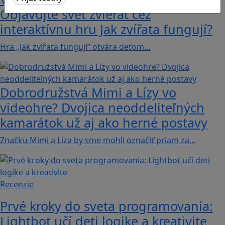
Objavujte svet zvierat cez
interaktívnu hru Jak zvířata fungují?
Hra „Jak zvířata fungují“ otvára deťom…
Dobrodružstvá Mimi a Lízy vo
videohre? Dvojica neoddeliteľných
kamarátok už aj ako herné postavy
Značku Mimi a Líza by sme mohli označiť priam za…
Recenzie
Prvé kroky do sveta programovania:
Lightbot učí deti logike a kreativite