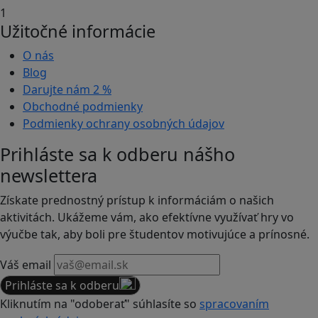
1
Užitočné informácie
O nás
Blog
Darujte nám
2 %
Obchodné podmienky
Podmienky ochrany osobných údajov
Prihláste sa k odberu nášho
newslettera
Získate prednostný prístup k informáciám o našich
aktivitách. Ukážeme vám, ako efektívne využívať hry vo
výučbe tak, aby boli pre študentov motivujúce a prínosné.
Váš email
Prihláste sa k odberu
Kliknutím na "odoberať" súhlasíte so
spracovaním