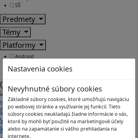
SŠ
Predmety
Témy
Platformy
Android
Herná konzola
Nastavenia cookies
Stolové, kartové
Nevyhnutné súbory cookies
Načítam blogy
Základné súbory cookies, ktoré umožňujú navigáciu
po webovej stránke a využívanie jej funkcií. Tieto
Dobrodružstvá Mimi a Lízy vo
súbory cookies neukladajú žiadne informácie o vás,
videohre? Dvojica neoddeliteľných
ktoré by mohli byť použité na marketingové účely
kamarátok už aj ako herné postavy
alebo na zapamätanie si vášho prehliadania na
internete.