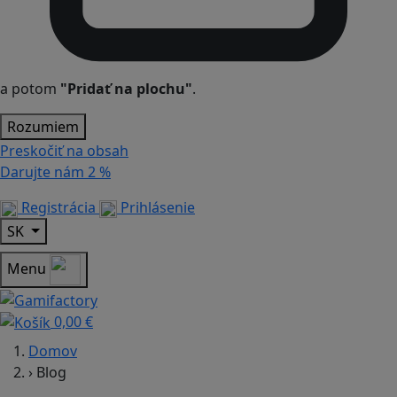
a potom
"Pridať na plochu"
.
Rozumiem
Preskočiť na obsah
Darujte nám
2 %
Registrácia
Prihlásenie
SK
Menu
0,00 €
Domov
›
Blog