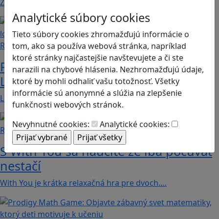
Značku Mimi a Líza by sme mohli označiť priam za…
Analytické súbory cookies
Tieto súbory cookies zhromažďujú informácie o
Recenzie
tom, ako sa používa webová stránka, napríklad
ktoré stránky najčastejšie navštevujete a či ste
Prvé kroky do sveta programovania:
narazili na chybové hlásenia. Nezhromažďujú údaje,
Lightbot učí deti logike a kreativite
ktoré by mohli odhaliť vašu totožnosť. Všetky
informácie sú anonymné a slúžia na zlepšenie
Lightbot: Code Hour je zábavná a zároveň…
funkčnosti webových stránok.
Nevyhnutné cookies:
Analytické cookies:
Recenzie
S With You sa naučíte že iba počúvať
nestačí
With You je krátka relaxačná hra pre dvoch.…