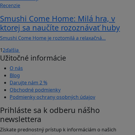
Recenzie
Smushi Come Home: Milá hra, v
ktorej sa naučíte rozoznávať huby
Smushi Come Home je roztomilá a relaxačná…
1
2
ďalšia
Užitočné informácie
O nás
Blog
Darujte nám
2 %
Obchodné podmienky
Podmienky ochrany osobných údajov
Prihláste sa k odberu nášho
newslettera
Získate prednostný prístup k informáciám o našich