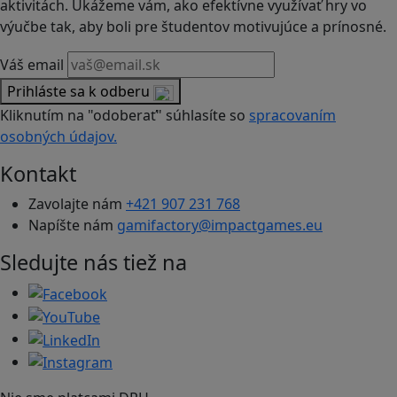
aktivitách. Ukážeme vám, ako efektívne využívať hry vo
výučbe tak, aby boli pre študentov motivujúce a prínosné.
Váš email
Prihláste sa k odberu
Kliknutím na "odoberať" súhlasíte so
spracovaním
osobných údajov.
Kontakt
Zavolajte nám
+421 907 231 768
Napíšte nám
gamifactory@impactgames.eu
Sledujte nás tiež na