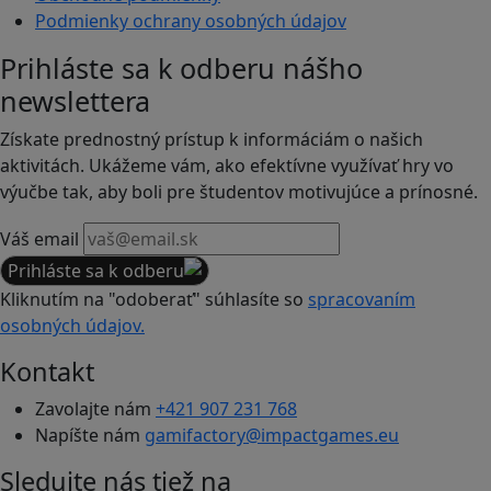
Podmienky ochrany osobných údajov
Prihláste sa k odberu nášho
newslettera
Získate prednostný prístup k informáciám o našich
aktivitách. Ukážeme vám, ako efektívne využívať hry vo
výučbe tak, aby boli pre študentov motivujúce a prínosné.
Váš email
Prihláste sa k odberu
Kliknutím na "odoberať" súhlasíte so
spracovaním
osobných údajov.
Kontakt
Zavolajte nám
+421 907 231 768
Napíšte nám
gamifactory@impactgames.eu
Sledujte nás tiež na