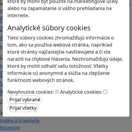
ktoré by mohli byť použité na marketingové účely
alebo na zapamätanie si vášho prehliadania na
internete.
Fotografujte zvieratká, aby ste
zachránili ostrov v Alba: A Wildlife
Analytické súbory cookies
adventure
Tieto súbory cookies zhromažďujú informácie o
tom, ako sa používa webová stránka, napríklad
Jednoduchá hra, vhodná pre kohokoľvek z rodiny,…
ktoré stránky najčastejšie navštevujete a či ste
narazili na chybové hlásenia. Nezhromažďujú údaje,
ktoré by mohli odhaliť vašu totožnosť. Všetky
Dobrodružstvá Mimi a Lízy vo
informácie sú anonymné a slúžia na zlepšenie
funkčnosti webových stránok.
videohre? Dvojica neoddeliteľných
kamarátok už aj ako herné postavy
Nevyhnutné cookies:
Analytické cookies:
Značku Mimi a Líza by sme mohli označiť priam za…
Recenzie