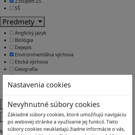
2.stupeň ZŠ
SŠ
Predmety
Anglický jazyk
Biológia
Dejepis
Environmentálna výchova
Etická výchova
Geografia
Matematika
Nastavenia cookies
Občianska náuka
Vlastiveda
Nevyhnutné súbory cookies
Témy
Základné súbory cookies, ktoré umožňujú navigáciu
Platformy
po webovej stránke a využívanie jej funkcií. Tieto
súbory cookies neukladajú žiadne informácie o vás,
Načítam blogy