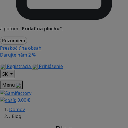
a potom
"Pridať na plochu"
.
Rozumiem
Preskočiť na obsah
Darujte nám
2 %
Registrácia
Prihlásenie
SK
Menu
0,00 €
Domov
›
Blog