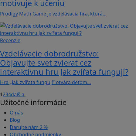
motivuje k učeniu
Prodigy Math Game je vzdelávacia hra, ktorá…
Recenzie
Vzdelávacie dobrodružstvo:
Objavujte svet zvierat cez
interaktívnu hru Jak zvířata fungují?
Hra „Jak zvířata fungují“ otvára deťom…
1
2
3
4
ďalšia
Užitočné informácie
O nás
Blog
Darujte nám
2 %
Obchodné podmienky