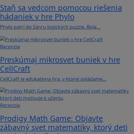
Staň sa vedcom pomocou riešenia
hádaniek v hre Phylo
Phylo patrí do žánru logických puzzle. Bola…
Recenzie
Preskúmaj mikrosvet buniek v hre
CellCraft
CellCraft je edukatívna hra, v ktorej ovládame…
Recenzie
Prodigy Math Game: Objavte
zábavný svet matematiky, ktorý deti