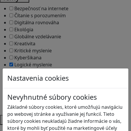
Bezpečnosť na internete
Čítanie s porozumením
Digitálna rovnováha
Ekológia
Globálne vzdelávanie
Kreativita
Kritické myslenie
Kyberšikana
Logické myslenie
Ľudské práva a tolerancia
Nastavenia cookies
Motorika a koncentrácia
Programovanie/Technika
Sociálne zručnosti a kooperácia
Nevyhnutné súbory cookies
Strategické myslenie
Zdravie a pohyb
Základné súbory cookies, ktoré umožňujú navigáciu
po webovej stránke a využívanie jej funkcií. Tieto
Platformy
súbory cookies neukladajú žiadne informácie o vás,
ktoré by mohli byť použité na marketingové účely