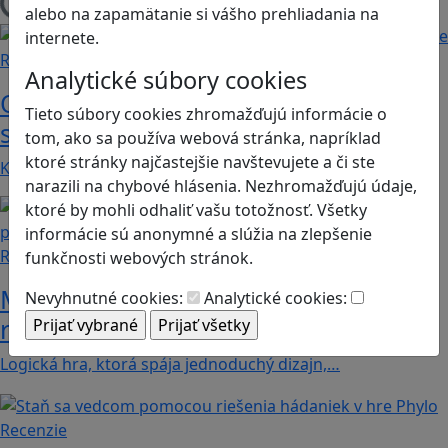
Načítam blogy
alebo na zapamätanie si vášho prehliadania na
internete.
Recenzie
Analytické súbory cookies
Otestujete a rozšírte svoje znalosti o
Tieto súbory cookies zhromažďujú informácie o
svete s hrou Erudite
tom, ako sa používa webová stránka, napríklad
ktoré stránky najčastejšie navštevujete a či ste
Kvíz zahŕňa otázky z mnohých vedných odborov a…
narazili na chybové hlásenia. Nezhromažďujú údaje,
ktoré by mohli odhaliť vašu totožnosť. Všetky
informácie sú anonymné a slúžia na zlepšenie
Recenzie
funkčnosti webových stránok.
Mekorama: Hádanková hra, ktorá
Nevyhnutné cookies:
Analytické cookies:
rozvíja logiku a priestorové myslenie
Logická hra, ktorá spája jednoduchý dizajn,…
Recenzie