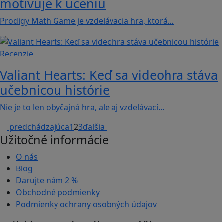
motivuje k učeniu
Prodigy Math Game je vzdelávacia hra, ktorá…
Recenzie
Valiant Hearts: Keď sa videohra stáva
učebnicou histórie
Nie je to len obyčajná hra, ale aj vzdelávací…
predchádzajúca
1
2
3
ďalšia
Užitočné informácie
O nás
Blog
Darujte nám
2 %
Obchodné podmienky
Podmienky ochrany osobných údajov