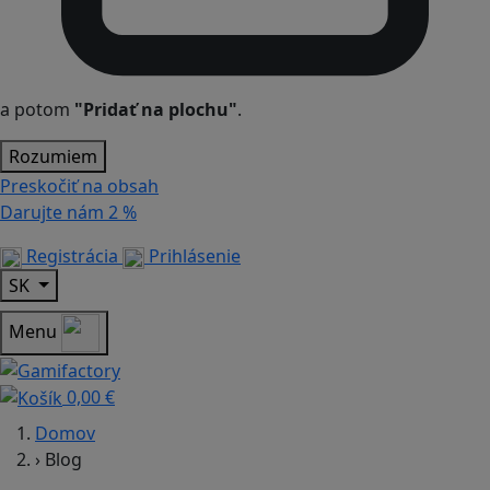
a potom
"Pridať na plochu"
.
Rozumiem
Preskočiť na obsah
Darujte nám
2 %
Registrácia
Prihlásenie
SK
Menu
0,00 €
Domov
›
Blog