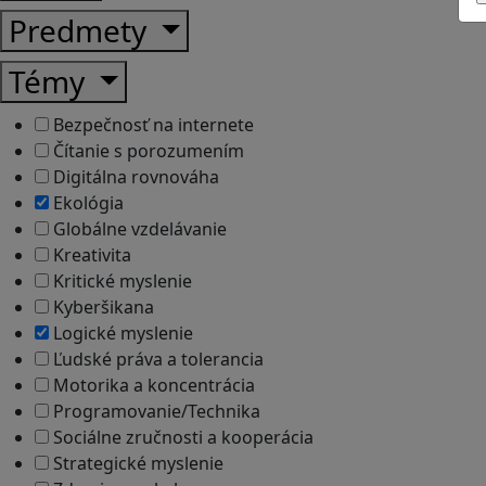
Predmety
Témy
Bezpečnosť na internete
Čítanie s porozumením
Digitálna rovnováha
Ekológia
Globálne vzdelávanie
Kreativita
Kritické myslenie
Kyberšikana
Logické myslenie
Ľudské práva a tolerancia
Motorika a koncentrácia
Programovanie/Technika
Sociálne zručnosti a kooperácia
Strategické myslenie