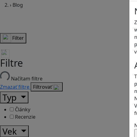
›
Blog
Z
w
n
Filter
p
v
Filtre
T
Načítam filtre
p
Zmazať filtre
Filtrovať
n
Typ
N
V
Články
f
Recenzie
N
Vek