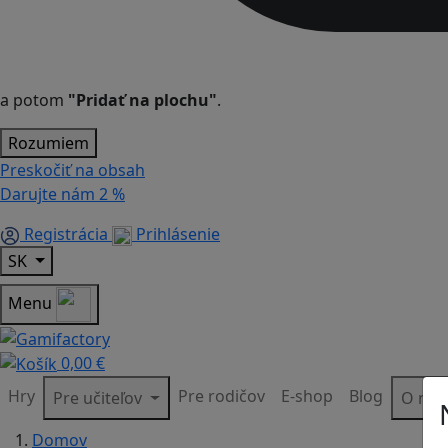
a potom
"Pridať na plochu"
.
Rozumiem
Preskočiť na obsah
Darujte nám
2 %
Registrácia
Prihlásenie
SK
Menu
0,00 €
Hry
Pre rodičov
E-shop
Blog
Pre učiteľov
O ná
Domov