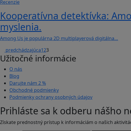
Recenzie
Kooperatívna detektívka: Amon
myslenia.
Among Us je populárna 2D multiplayerová digitálna…
predchádzajúca
1
2
3
Užitočné informácie
O nás
Blog
Darujte nám
2 %
Obchodné podmienky
Podmienky ochrany osobných údajov
Prihláste sa k odberu nášho n
Získate prednostný prístup k informáciám o našich aktivitá