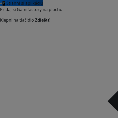
📲 Stiahni si aplikáciu
Pridaj si Gamifactory na plochu
Klepni na tlačidlo
Zdieľať