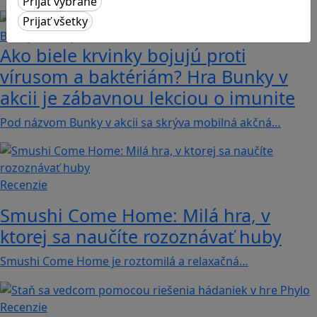
Ako biele krvinky bojujú proti
vírusom a baktériám? Hra Bunky v
akcii je zábavnou lekciou o imunite
Pod názvom Bunky v akcii sa skrýva mobilná akčná…
Recenzie
Smushi Come Home: Milá hra, v
ktorej sa naučíte rozoznávať huby
Smushi Come Home je roztomilá a relaxačná…
Recenzie