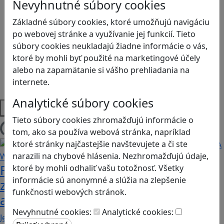
Kyberšikana
Nevyhnutné súbory cookies
Logické myslenie
Základné súbory cookies, ktoré umožňujú navigáciu
Ľudské práva a tolerancia
po webovej stránke a využívanie jej funkcií. Tieto
Motorika a koncentrácia
súbory cookies neukladajú žiadne informácie o vás,
Programovanie/Technika
ktoré by mohli byť použité na marketingové účely
Sociálne zručnosti a kooperácia
alebo na zapamätanie si vášho prehliadania na
Strategické myslenie
internete.
Zdravie a pohyb
Analytické súbory cookies
Platformy
Tieto súbory cookies zhromažďujú informácie o
tom, ako sa používa webová stránka, napríklad
Načítam blogy
ktoré stránky najčastejšie navštevujete a či ste
narazili na chybové hlásenia. Nezhromažďujú údaje,
Fotografujte zvieratká, aby ste
ktoré by mohli odhaliť vašu totožnosť. Všetky
informácie sú anonymné a slúžia na zlepšenie
zachránili ostrov v Alba: A Wildlife
funkčnosti webových stránok.
adventure
Nevyhnutné cookies:
Analytické cookies:
Jednoduchá hra, vhodná pre kohokoľvek z rodiny,…