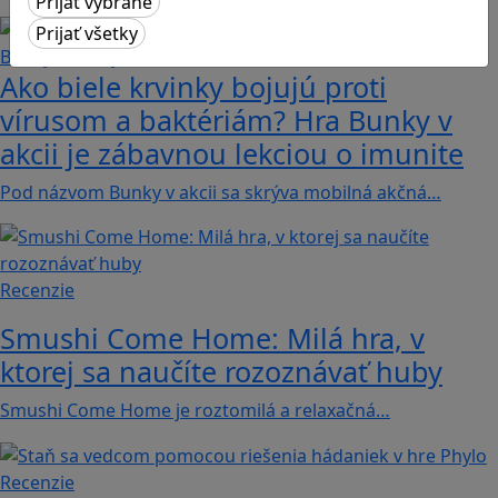
Ako biele krvinky bojujú proti
vírusom a baktériám? Hra Bunky v
akcii je zábavnou lekciou o imunite
Pod názvom Bunky v akcii sa skrýva mobilná akčná…
Recenzie
Smushi Come Home: Milá hra, v
ktorej sa naučíte rozoznávať huby
Smushi Come Home je roztomilá a relaxačná…
Recenzie