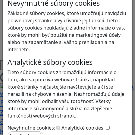
Kyberšikana
Nevyhnutné súbory cookies
Logické myslenie
Základné súbory cookies, ktoré umožňujú navigáciu
Ľudské práva a tolerancia
po webovej stránke a využívanie jej funkcií. Tieto
Motorika a koncentrácia
súbory cookies neukladajú žiadne informácie o vás,
Programovanie/Technika
ktoré by mohli byť použité na marketingové účely
Sociálne zručnosti a kooperácia
alebo na zapamätanie si vášho prehliadania na
Strategické myslenie
internete.
Zdravie a pohyb
Analytické súbory cookies
Platformy
Tieto súbory cookies zhromažďujú informácie o
tom, ako sa používa webová stránka, napríklad
Načítam blogy
ktoré stránky najčastejšie navštevujete a či ste
narazili na chybové hlásenia. Nezhromažďujú údaje,
Fotografujte zvieratká, aby ste
ktoré by mohli odhaliť vašu totožnosť. Všetky
informácie sú anonymné a slúžia na zlepšenie
zachránili ostrov v Alba: A Wildlife
funkčnosti webových stránok.
adventure
Nevyhnutné cookies:
Analytické cookies:
Jednoduchá hra, vhodná pre kohokoľvek z rodiny,…