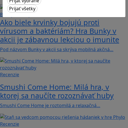
Ako biele krvinky bojujú proti
vírusom a baktériám? Hra Bunky v
akcii je zábavnou lekciou o imunite
Pod názvom Bunky v akcii sa skrýva mobilná akčná…
Recenzie
Smushi Come Home: Milá hra, v
ktorej sa naučíte rozoznávať huby
Smushi Come Home je roztomilá a relaxačná…
Recenzie