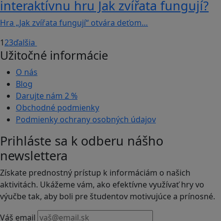
interaktívnu hru Jak zvířata fungují?
Hra „Jak zvířata fungují“ otvára deťom…
1
2
3
ďalšia
Užitočné informácie
O nás
Blog
Darujte nám
2 %
Obchodné podmienky
Podmienky ochrany osobných údajov
Prihláste sa k odberu nášho
newslettera
Získate prednostný prístup k informáciám o našich
aktivitách. Ukážeme vám, ako efektívne využívať hry vo
výučbe tak, aby boli pre študentov motivujúce a prínosné.
Váš email