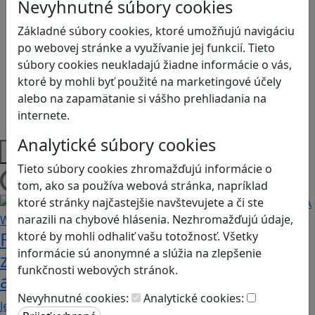
Kyberšikana
Nevyhnutné súbory cookies
Logické myslenie
Základné súbory cookies, ktoré umožňujú navigáciu
Ľudské práva a tolerancia
po webovej stránke a využívanie jej funkcií. Tieto
Motorika a koncentrácia
súbory cookies neukladajú žiadne informácie o vás,
Programovanie/Technika
ktoré by mohli byť použité na marketingové účely
Sociálne zručnosti a kooperácia
alebo na zapamätanie si vášho prehliadania na
Strategické myslenie
internete.
Zdravie a pohyb
Analytické súbory cookies
Platformy
Tieto súbory cookies zhromažďujú informácie o
tom, ako sa používa webová stránka, napríklad
Načítam blogy
ktoré stránky najčastejšie navštevujete a či ste
narazili na chybové hlásenia. Nezhromažďujú údaje,
Fotografujte zvieratká, aby ste
ktoré by mohli odhaliť vašu totožnosť. Všetky
informácie sú anonymné a slúžia na zlepšenie
zachránili ostrov v Alba: A Wildlife
funkčnosti webových stránok.
adventure
Nevyhnutné cookies:
Analytické cookies:
Jednoduchá hra, vhodná pre kohokoľvek z rodiny,…