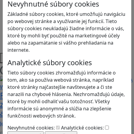
Logické myslenie
Nevyhnutné súbory cookies
Ľudské práva a tolerancia
Základné súbory cookies, ktoré umožňujú navigáciu
Motorika a koncentrácia
po webovej stránke a využívanie jej funkcií. Tieto
Programovanie/Technika
súbory cookies neukladajú žiadne informácie o vás,
Sociálne zručnosti a kooperácia
ktoré by mohli byť použité na marketingové účely
Strategické myslenie
alebo na zapamätanie si vášho prehliadania na
Zdravie a pohyb
internete.
Platformy
Analytické súbory cookies
Tieto súbory cookies zhromažďujú informácie o
Načítam blogy
tom, ako sa používa webová stránka, napríklad
ktoré stránky najčastejšie navštevujete a či ste
Fotografujte zvieratká, aby ste
narazili na chybové hlásenia. Nezhromažďujú údaje,
ktoré by mohli odhaliť vašu totožnosť. Všetky
zachránili ostrov v Alba: A Wildlife
informácie sú anonymné a slúžia na zlepšenie
adventure
funkčnosti webových stránok.
Jednoduchá hra, vhodná pre kohokoľvek z rodiny,…
Nevyhnutné cookies:
Analytické cookies: