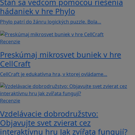
Staň sa vedcom pomocou riešenia
hádaniek v hre Phylo
Phylo patrí do žánru logických puzzle. Bola…
Recenzie
Preskúmaj mikrosvet buniek v hre
CellCraft
CellCraft je edukatívna hra, v ktorej ovládame…
Recenzie
Vzdelávacie dobrodružstvo:
Objavujte svet zvierat cez
interaktívnu hru Jak zvířata fungují?