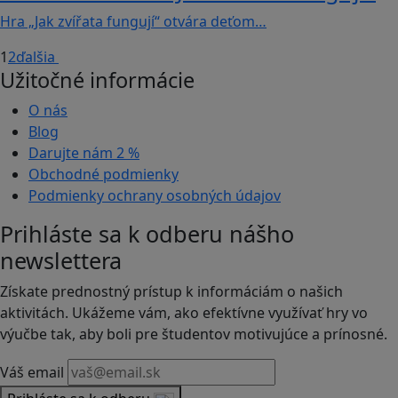
Hra „Jak zvířata fungují“ otvára deťom…
1
2
ďalšia
Užitočné informácie
O nás
Blog
Darujte nám
2 %
Obchodné podmienky
Podmienky ochrany osobných údajov
Prihláste sa k odberu nášho
newslettera
Získate prednostný prístup k informáciám o našich
aktivitách. Ukážeme vám, ako efektívne využívať hry vo
výučbe tak, aby boli pre študentov motivujúce a prínosné.
Váš email