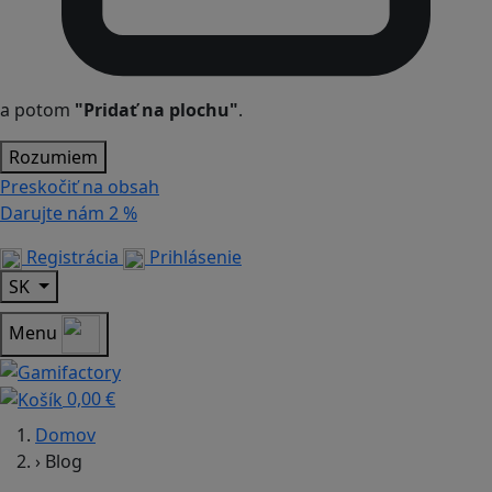
a potom
"Pridať na plochu"
.
Rozumiem
Preskočiť na obsah
Darujte nám
2 %
Registrácia
Prihlásenie
SK
Menu
0,00 €
Domov
›
Blog