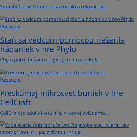
Smushi Come Home je roztomilá a relaxačná…
Recenzie
Staň sa vedcom pomocou riešenia
hádaniek v hre Phylo
Phylo patrí do žánru logických puzzle. Bola…
Recenzie
Preskúmaj mikrosvet buniek v hre
CellCraft
CellCraft je edukatívna hra, v ktorej ovládame…