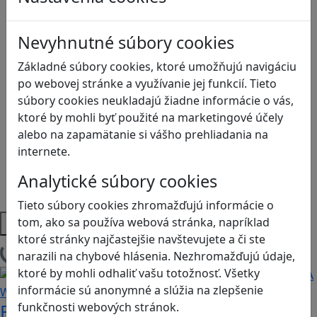
Ekológia
Globálne vzdelávanie
Nevyhnutné súbory cookies
Kreativita
Kritické myslenie
Základné súbory cookies, ktoré umožňujú navigáciu
Kyberšikana
po webovej stránke a využívanie jej funkcií. Tieto
Logické myslenie
súbory cookies neukladajú žiadne informácie o vás,
Ľudské práva a tolerancia
ktoré by mohli byť použité na marketingové účely
Motorika a koncentrácia
alebo na zapamätanie si vášho prehliadania na
Programovanie/Technika
internete.
Sociálne zručnosti a kooperácia
Strategické myslenie
Analytické súbory cookies
Zdravie a pohyb
Tieto súbory cookies zhromažďujú informácie o
Platformy
tom, ako sa používa webová stránka, napríklad
ktoré stránky najčastejšie navštevujete a či ste
narazili na chybové hlásenia. Nezhromažďujú údaje,
Načítam blogy
ktoré by mohli odhaliť vašu totožnosť. Všetky
informácie sú anonymné a slúžia na zlepšenie
funkčnosti webových stránok.
Fotografujte zvieratká, aby ste