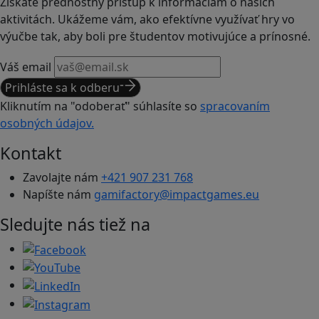
Získate prednostný prístup k informáciám o našich
aktivitách. Ukážeme vám, ako efektívne využívať hry vo
výučbe tak, aby boli pre študentov motivujúce a prínosné.
Váš email
Prihláste sa k odberu
Kliknutím na "odoberať" súhlasíte so
spracovaním
osobných údajov.
Kontakt
Zavolajte nám
+421 907 231 768
Napíšte nám
gamifactory@impactgames.eu
Sledujte nás tiež na