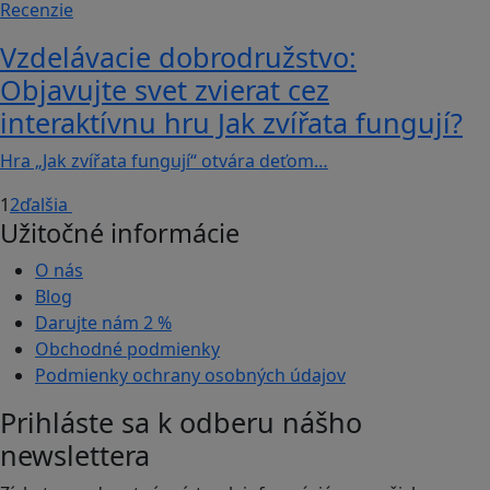
Recenzie
Vzdelávacie dobrodružstvo:
Objavujte svet zvierat cez
interaktívnu hru Jak zvířata fungují?
Hra „Jak zvířata fungují“ otvára deťom…
1
2
ďalšia
Užitočné informácie
O nás
Blog
Darujte nám
2 %
Obchodné podmienky
Podmienky ochrany osobných údajov
Prihláste sa k odberu nášho
newslettera