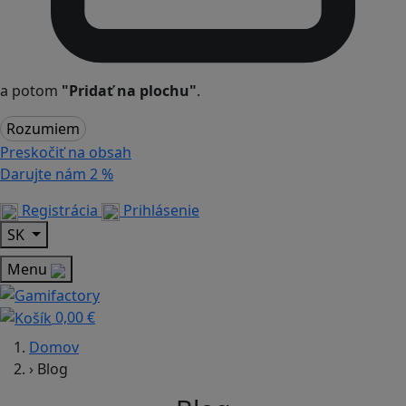
a potom
"Pridať na plochu"
.
Rozumiem
Preskočiť na obsah
Darujte nám
2 %
Registrácia
Prihlásenie
SK
Menu
0,00 €
Domov
›
Blog