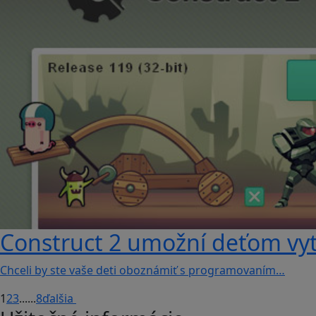
Construct 2 umožní deťom vyt
Chceli by ste vaše deti oboznámiť s programovaním…
1
2
3
...
...
8
ďalšia