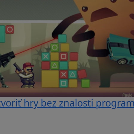
voriť hry bez znalosti progra