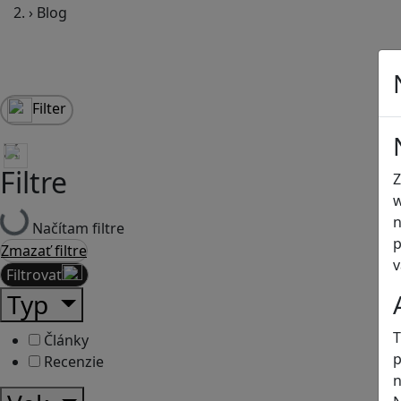
›
Blog
Filter
Filtre
Z
w
n
Načítam filtre
p
Zmazať filtre
v
Filtrovať
Typ
T
Články
p
Recenzie
n