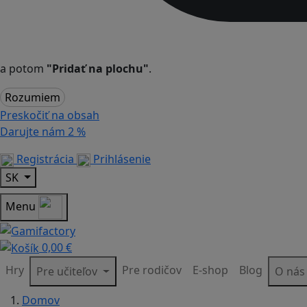
a potom
"Pridať na plochu"
.
Rozumiem
Preskočiť na obsah
Darujte nám
2 %
Registrácia
Prihlásenie
SK
Menu
0,00 €
Hry
Pre rodičov
E-shop
Blog
Pre učiteľov
O ná
Domov