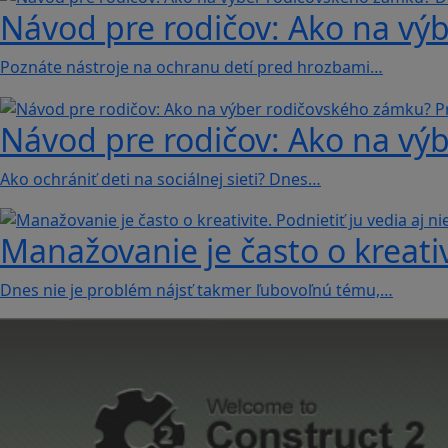
Návod pre rodičov: Ako na vý
Poznáte nástroje na ochranu detí pred hrozbami…
Návod pre rodičov: Ako na vý
Ako ochrániť deti na sociálnej sieti? Dnes…
Manažovanie je často o kreativi
Dnes nie je problém nájsť takmer ľubovoľnú tému,…