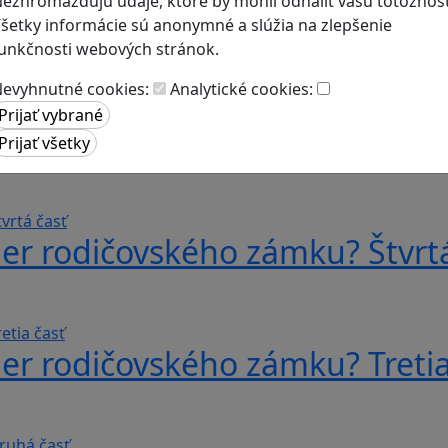
ezhromažďujú údaje, ktoré by mohli odhaliť vašu totožnosť
šetky informácie sú anonymné a slúžia na zlepšenie
unkčnosti webových stránok.
evyhnutné cookies:
Analytické cookies:
er rodičovského zámku? Štvrtá
er rodičovského zámku? Tretia