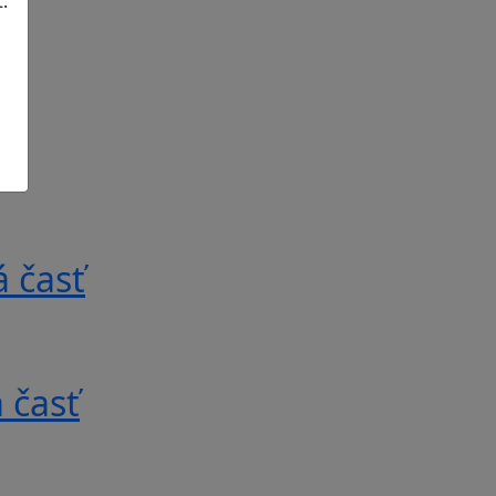
.
 časť
 časť