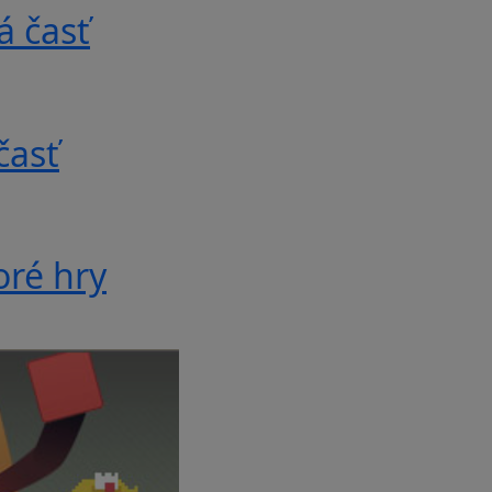
á časť
časť
oré hry