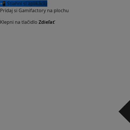
📲 Stiahni si aplikáciu
Pridaj si Gamifactory na plochu
Klepni na tlačidlo
Zdieľať