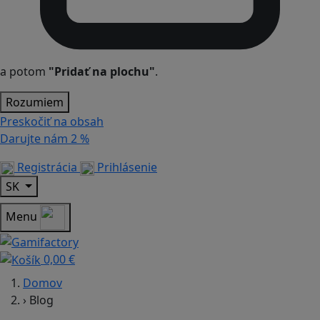
a potom
"Pridať na plochu"
.
Rozumiem
Preskočiť na obsah
Darujte nám
2 %
Registrácia
Prihlásenie
SK
Menu
0,00 €
Domov
›
Blog