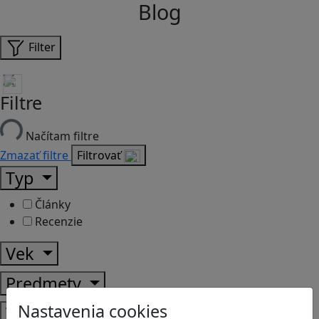
Blog
Filter
Filtre
Načítam filtre
Zmazať filtre
Filtrovať
Typ
Články
Recenzie
Vek
Predmety
Nastavenia cookies
Témy