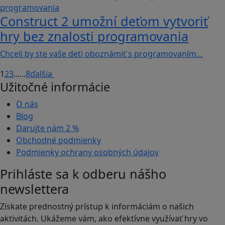
Construct 2 umožní deťom vytvoriť
hry bez znalosti programovania
Chceli by ste vaše deti oboznámiť s programovaním…
1
2
3
...
...
8
ďalšia
Užitočné informácie
O nás
Blog
Darujte nám
2 %
Obchodné podmienky
Podmienky ochrany osobných údajov
Prihláste sa k odberu nášho
newslettera
Získate prednostný prístup k informáciám o našich
aktivitách. Ukážeme vám, ako efektívne využívať hry vo