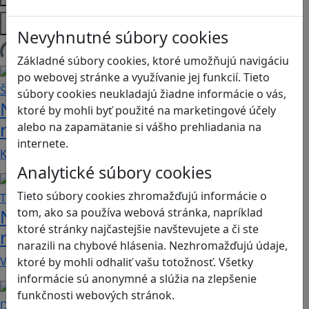
Platformy
Nevyhnutné súbory cookies
Načítam blogy
Základné súbory cookies, ktoré umožňujú navigáciu
po webovej stránke a využívanie jej funkcií. Tieto
súbory cookies neukladajú žiadne informácie o vás,
Návod pre rodičov: Ako na výber
ktoré by mohli byť použité na marketingové účely
rodičovského zámku? Štvrtá časť
alebo na zapamätanie si vášho prehliadania na
internete.
Kvalitné aplikácie, ktoré ponúkajú bezpečné…
Analytické súbory cookies
Tieto súbory cookies zhromažďujú informácie o
Návod pre rodičov: Ako na výber
tom, ako sa používa webová stránka, napríklad
ktoré stránky najčastejšie navštevujete a či ste
rodičovského zámku? Tretia časť
narazili na chybové hlásenia. Nezhromažďujú údaje,
V obchode Play je možné nájsť veľké množstvo…
ktoré by mohli odhaliť vašu totožnosť. Všetky
informácie sú anonymné a slúžia na zlepšenie
funkčnosti webových stránok.