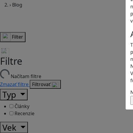
›
Blog
n
p
v
Filter
T
p
Filtre
n
N
V
Načítam filtre
f
Zmazať filtre
Filtrovať
Typ
N
Články
Recenzie
Vek