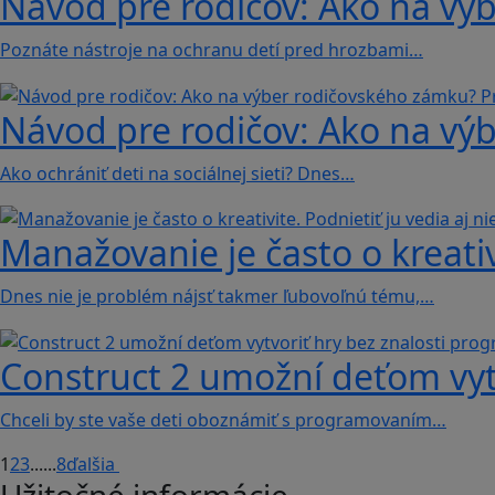
Návod pre rodičov: Ako na vý
Poznáte nástroje na ochranu detí pred hrozbami…
Návod pre rodičov: Ako na vý
Ako ochrániť deti na sociálnej sieti? Dnes…
Manažovanie je často o kreativi
Dnes nie je problém nájsť takmer ľubovoľnú tému,…
Construct 2 umožní deťom vyt
Chceli by ste vaše deti oboznámiť s programovaním…
1
2
3
...
...
8
ďalšia