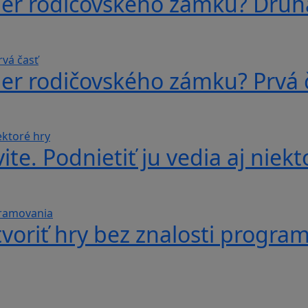
ber rodičovského zámku? Druh
ber rodičovského zámku? Prvá 
te. Podnietiť ju vedia aj niekt
voriť hry bez znalosti progra