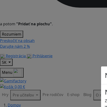
a potom
"Pridať na plochu"
.
Rozumiem
Preskočiť na obsah
Darujte nám
2 %
Registrácia
Prihlásenie
SK
Menu
0,00 €
Hry
Pre rodičov
E-shop
Blog
Pre učiteľov
O ná
Z
Domov
w