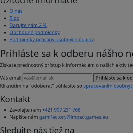
Užitočné informácie
O nás
Blog
Darujte nám
2 %
Obchodné podmienky
Podmienky ochrany osobných údajov
Prihláste sa k odberu nášho n
Získate prednostný prístup k informáciám o našich aktivitá
Váš email
Prihláste sa k o
Kliknutím na "odoberať" súhlasíte so
spracovaním osobnýc
Kontakt
Zavolajte nám
+421 907 231 768
Napíšte nám
gamifactory@impactgames.eu
Sledujte nás tiež na