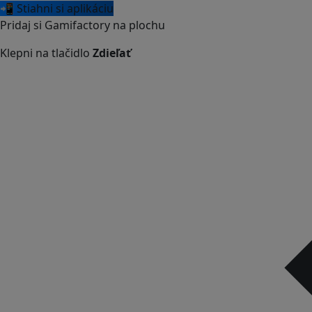
📲 Stiahni si aplikáciu
Pridaj si Gamifactory na plochu
Klepni na tlačidlo
Zdieľať