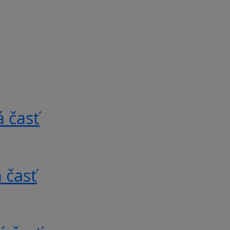
 časť
 časť