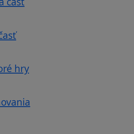
á časť
časť
oré hry
movania