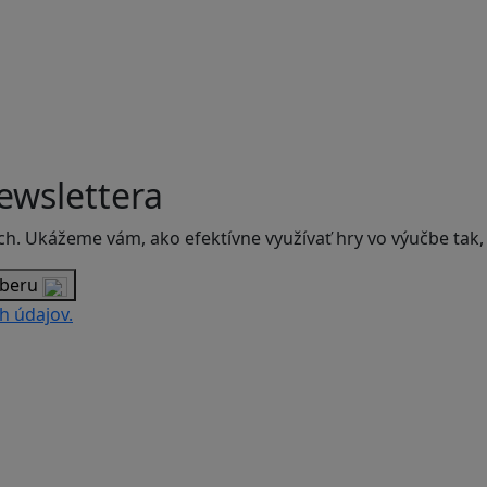
ewslettera
ch. Ukážeme vám, ako efektívne využívať hry vo výučbe tak,
dberu
h údajov.