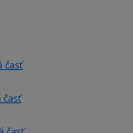
 časť
 časť
á časť