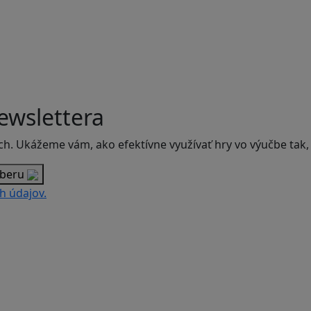
ewslettera
ch. Ukážeme vám, ako efektívne využívať hry vo výučbe tak,
dberu
h údajov.