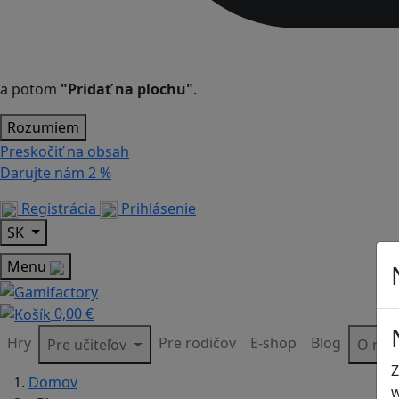
a potom
"Pridať na plochu"
.
Rozumiem
Preskočiť na obsah
Darujte nám
2 %
Registrácia
Prihlásenie
SK
Menu
0,00 €
Hry
Pre rodičov
E-shop
Blog
Pre učiteľov
O ná
Z
Domov
w