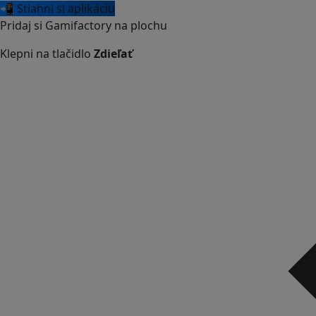
📲 Stiahni si aplikáciu
Pridaj si Gamifactory na plochu
Klepni na tlačidlo
Zdieľať