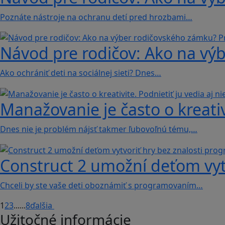
Poznáte nástroje na ochranu detí pred hrozbami…
Návod pre rodičov: Ako na vý
Ako ochrániť deti na sociálnej sieti? Dnes…
Manažovanie je často o kreativi
Dnes nie je problém nájsť takmer ľubovoľnú tému,…
Construct 2 umožní deťom vyt
Chceli by ste vaše deti oboznámiť s programovaním…
1
2
3
...
...
8
ďalšia
Užitočné informácie