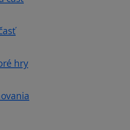
časť
oré hry
movania