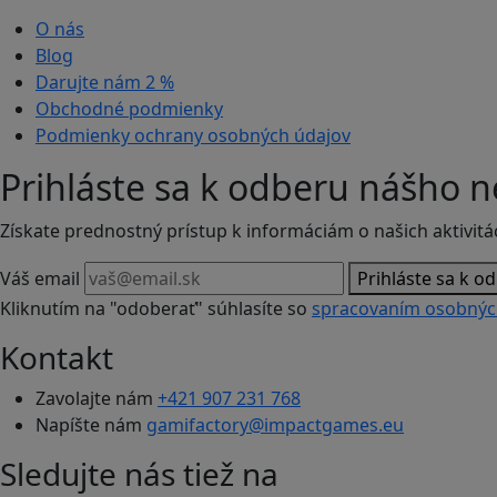
O nás
Blog
Darujte nám
2 %
Obchodné podmienky
Podmienky ochrany osobných údajov
Prihláste sa k odberu nášho n
Získate prednostný prístup k informáciám o našich aktivitá
Váš email
Prihláste sa k o
Kliknutím na "odoberať" súhlasíte so
spracovaním osobnýc
Kontakt
Zavolajte nám
+421 907 231 768
Napíšte nám
gamifactory@impactgames.eu
Sledujte nás tiež na