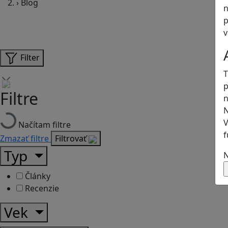
›
Blog
n
p
v
Filter
T
p
Filtre
n
N
V
Načítam filtre
f
Zmazať filtre
Filtrovať
Typ
N
Články
Recenzie
Vek