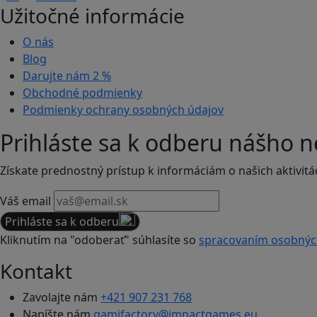
Užitočné informácie
O nás
Blog
Darujte nám
2 %
Obchodné podmienky
Podmienky ochrany osobných údajov
Prihláste sa k odberu nášho n
Získate prednostný prístup k informáciám o našich aktivitá
Váš email
Prihláste sa k odberu
Kliknutím na "odoberať" súhlasíte so
spracovaním osobnýc
Kontakt
Zavolajte nám
+421 907 231 768
Napíšte nám
gamifactory@impactgames.eu