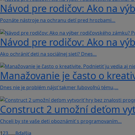
Návod pre rodičov: Ako na vý
Poznáte nástroje na ochranu detí pred hrozbami…
Návod pre rodičov: Ako na vý
Ako ochrániť deti na sociálnej sieti? Dnes…
Manažovanie je často o kreativi
Dnes nie je problém nájsť takmer ľubovoľnú tému,…
Construct 2 umožní deťom vyt
Chceli by ste vaše deti oboznámiť s programovaním…
1
2
3
...
...
8
ďalšia