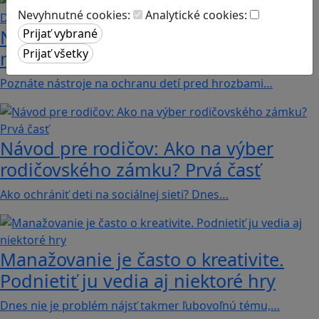
Nevyhnutné cookies:
Analytické cookies:
Návod pre rodičov: Ako na výber
rodičovského zámku? Druhá časť
Poznáte nástroje na ochranu detí pred hrozbami…
Návod pre rodičov: Ako na výber
rodičovského zámku? Prvá časť
Ako ochrániť deti na sociálnej sieti? Dnes…
Manažovanie je často o kreativite.
Podnietiť ju vedia aj niektoré hry
Dnes nie je problém nájsť takmer ľubovoľnú tému,…