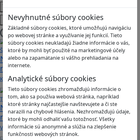
Témy
Nevyhnutné súbory cookies
Platformy
Základné súbory cookies, ktoré umožňujú navigáciu
po webovej stránke a využívanie jej funkcií. Tieto
Načítam blogy
súbory cookies neukladajú žiadne informácie o vás,
ktoré by mohli byť použité na marketingové účely
Návod pre rodičov: Ako na výber
alebo na zapamätanie si vášho prehliadania na
internete.
rodičovského zámku? Štvrtá časť
Analytické súbory cookies
Kvalitné aplikácie, ktoré ponúkajú bezpečné…
Tieto súbory cookies zhromažďujú informácie o
tom, ako sa používa webová stránka, napríklad
ktoré stránky najčastejšie navštevujete a či ste
Návod pre rodičov: Ako na výber
narazili na chybové hlásenia. Nezhromažďujú údaje,
rodičovského zámku? Tretia časť
ktoré by mohli odhaliť vašu totožnosť. Všetky
informácie sú anonymné a slúžia na zlepšenie
V obchode Play je možné nájsť veľké množstvo…
funkčnosti webových stránok.