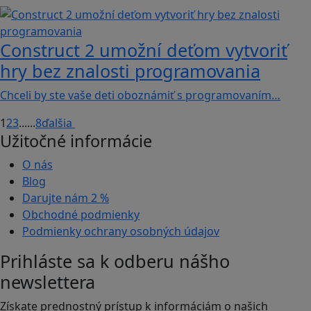
Construct 2 umožní deťom vytvoriť
hry bez znalosti programovania
Chceli by ste vaše deti oboznámiť s programovaním…
1
2
3
...
...
8
ďalšia
Užitočné informácie
O nás
Blog
Darujte nám
2 %
Obchodné podmienky
Podmienky ochrany osobných údajov
Prihláste sa k odberu nášho
newslettera
Získate prednostný prístup k informáciám o našich