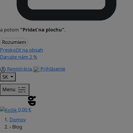
a potom
"Pridať na plochu"
.
Rozumiem
Preskočiť na obsah
Darujte nám
2 %
Registrácia
Prihlásenie
SK
Menu
0,00 €
Domov
›
Blog