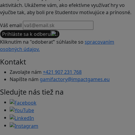
aktivitách. Ukážeme vám, ako efektívne využívať hry vo
výučbe tak, aby boli pre študentov motivujúce a prínosné.
Váš email
Prihláste sa k odberu
Kliknutím na "odoberať" súhlasíte so
spracovaním
osobných údajov.
Kontakt
Zavolajte nám
+421 907 231 768
Napíšte nám
gamifactory@impactgames.eu
Sledujte nás tiež na