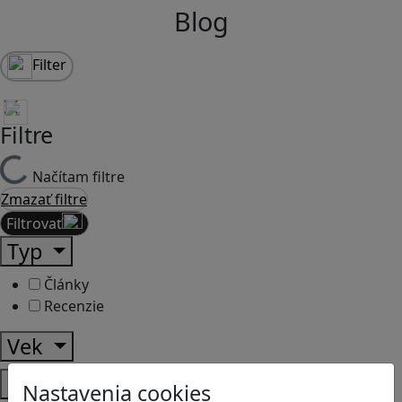
Blog
Filter
Filtre
Načítam filtre
Zmazať filtre
Filtrovať
Typ
Články
Recenzie
Vek
Predmety
Nastavenia cookies