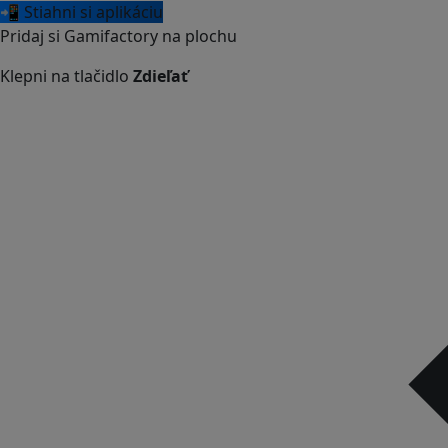
📲 Stiahni si aplikáciu
Pridaj si Gamifactory na plochu
Klepni na tlačidlo
Zdieľať