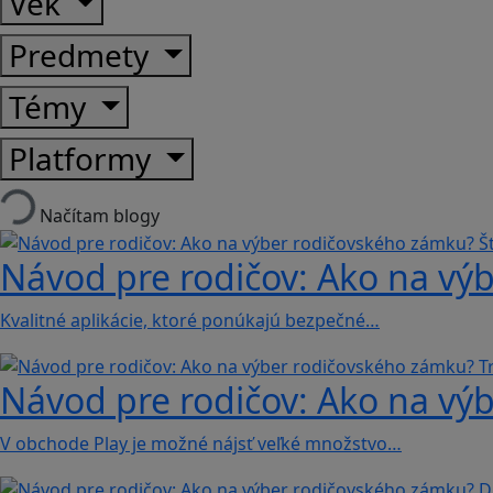
Vek
Predmety
Témy
Platformy
Načítam blogy
Návod pre rodičov: Ako na výb
Kvalitné aplikácie, ktoré ponúkajú bezpečné…
Návod pre rodičov: Ako na výb
V obchode Play je možné nájsť veľké množstvo…