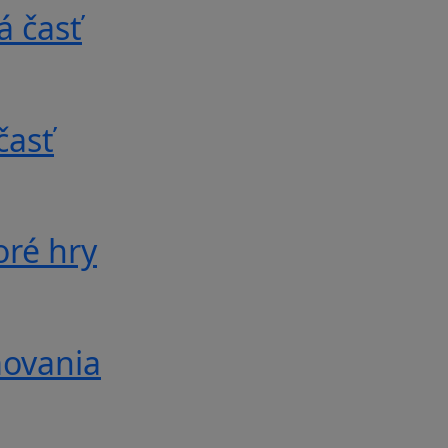
á časť
časť
oré hry
movania