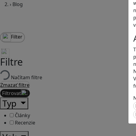
w
›
Blog
n
p
v
Filter
T
p
Filtre
n
N
Načítam filtre
V
Zmazať filtre
f
Filtrovať
N
Typ
Články
Recenzie