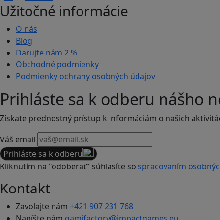
Užitočné informácie
O nás
Blog
Darujte nám
2 %
Obchodné podmienky
Podmienky ochrany osobných údajov
Prihláste sa k odberu nášho n
Získate prednostný prístup k informáciám o našich aktivitá
Váš email
Prihláste sa k odberu
Kliknutím na "odoberať" súhlasíte so
spracovaním osobnýc
Kontakt
Zavolajte nám
+421 907 231 768
Napíšte nám
gamifactory@impactgames.eu