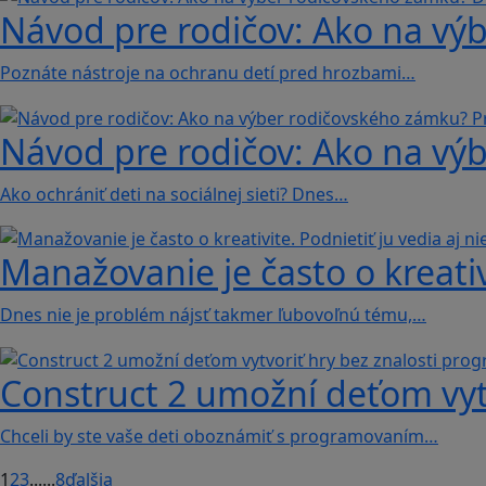
Návod pre rodičov: Ako na vý
Poznáte nástroje na ochranu detí pred hrozbami…
Návod pre rodičov: Ako na vý
Ako ochrániť deti na sociálnej sieti? Dnes…
Manažovanie je často o kreativi
Dnes nie je problém nájsť takmer ľubovoľnú tému,…
Construct 2 umožní deťom vyt
Chceli by ste vaše deti oboznámiť s programovaním…
1
2
3
...
...
8
ďalšia