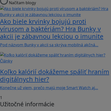
Načítam blogy
Ako biele krvinky bojujú proti
vírusom a baktériám? Hra Bunky v
akcii je zábavnou lekciou o imunite
Pod názvom Bunky v akcii sa skrýva mobilná akčná…
Články
Koľko kalórií dokážeme spáliť hraním
digitálnych hier?
Konečne už viem, prečo majú moje Smart Watch aj…
1
Užitočné informácie