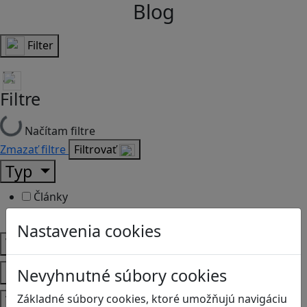
Blog
Filter
Filtre
Načítam filtre
Zmazať filtre
Filtrovať
Typ
Články
Recenzie
Nastavenia cookies
Vek
Predmety
Nevyhnutné súbory cookies
Témy
Základné súbory cookies, ktoré umožňujú navigáciu