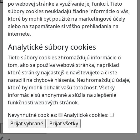
po webovej stránke a využívanie jej funkcií. Tieto
Bezpečnosť na internete
súbory cookies neukladajú žiadne informácie o vás,
Čítanie s porozumením
ktoré by mohli byť použité na marketingové účely
Digitálna rovnováha
alebo na zapamätanie si vášho prehliadania na
Ekológia
internete.
Globálne vzdelávanie
Analytické súbory cookies
Kreativita
Kritické myslenie
Tieto súbory cookies zhromažďujú informácie o
Kyberšikana
tom, ako sa používa webová stránka, napríklad
Logické myslenie
ktoré stránky najčastejšie navštevujete a či ste
Ľudské práva a tolerancia
narazili na chybové hlásenia. Nezhromažďujú údaje,
Motorika a koncentrácia
ktoré by mohli odhaliť vašu totožnosť. Všetky
Programovanie/Technika
informácie sú anonymné a slúžia na zlepšenie
Sociálne zručnosti a kooperácia
funkčnosti webových stránok.
Strategické myslenie
Zdravie a pohyb
Nevyhnutné cookies:
Analytické cookies:
Platformy