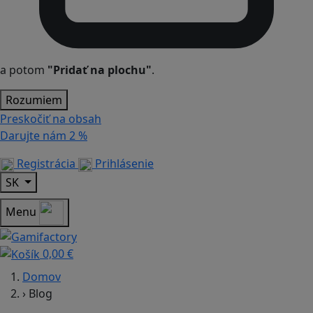
a potom
"Pridať na plochu"
.
Rozumiem
Preskočiť na obsah
Darujte nám
2 %
Registrácia
Prihlásenie
SK
Menu
0,00 €
Domov
›
Blog