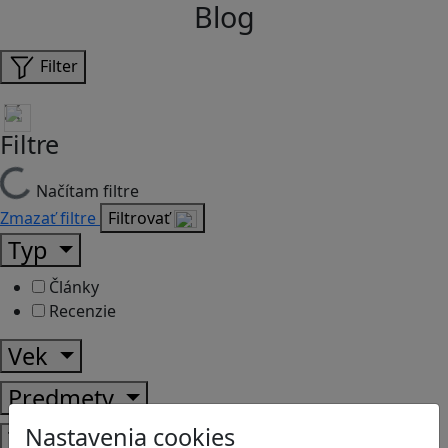
Blog
Filter
Filtre
Načítam filtre
Zmazať filtre
Filtrovať
Typ
Články
Recenzie
Vek
Predmety
Nastavenia cookies
Témy