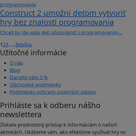
Construct 2 umožní deťom vytvoriť
hry bez znalosti programovania
Chceli by ste vaše deti oboznámiť s programovaním…
1
2
3
...
...
8
ďalšia
Užitočné informácie
O nás
Blog
Darujte nám
2 %
Obchodné podmienky
Podmienky ochrany osobných údajov
Prihláste sa k odberu nášho
newslettera
Získate prednostný prístup k informáciám o našich
aktivitách. Ukážeme vám, ako efektívne využívať hry vo