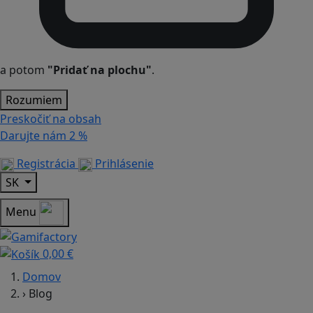
a potom
"Pridať na plochu"
.
Rozumiem
Preskočiť na obsah
Darujte nám
2 %
Registrácia
Prihlásenie
SK
Menu
0,00 €
Domov
›
Blog