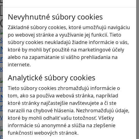
Platformy
Nevyhnutné súbory cookies
Načítam blogy
Základné súbory cookies, ktoré umožňujú navigáciu
po webovej stránke a využívanie jej funkcií. Tieto
súbory cookies neukladajú žiadne informácie o vás,
Návod pre rodičov: Ako na výber
ktoré by mohli byť použité na marketingové účely
rodičovského zámku? Štvrtá časť
alebo na zapamätanie si vášho prehliadania na
internete.
Kvalitné aplikácie, ktoré ponúkajú bezpečné…
Analytické súbory cookies
Tieto súbory cookies zhromažďujú informácie o
Návod pre rodičov: Ako na výber
tom, ako sa používa webová stránka, napríklad
ktoré stránky najčastejšie navštevujete a či ste
rodičovského zámku? Tretia časť
narazili na chybové hlásenia. Nezhromažďujú údaje,
V obchode Play je možné nájsť veľké množstvo…
ktoré by mohli odhaliť vašu totožnosť. Všetky
informácie sú anonymné a slúžia na zlepšenie
funkčnosti webových stránok.