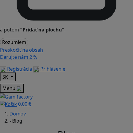
a potom
"Pridať na plochu"
.
Rozumiem
Preskočiť na obsah
Darujte nám
2 %
Registrácia
Prihlásenie
SK
Menu
0,00 €
Domov
›
Blog