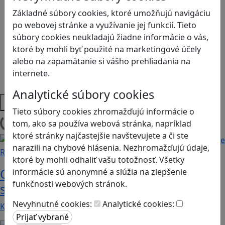
Logické myslenie
Základné súbory cookies, ktoré umožňujú navigáciu
Ľudské práva a tolerancia
po webovej stránke a využívanie jej funkcií. Tieto
Motorika a koncentrácia
súbory cookies neukladajú žiadne informácie o vás,
Programovanie/Technika
ktoré by mohli byť použité na marketingové účely
Sociálne zručnosti a kooperácia
alebo na zapamätanie si vášho prehliadania na
Strategické myslenie
internete.
Zdravie a pohyb
Analytické súbory cookies
Platformy
Tieto súbory cookies zhromažďujú informácie o
tom, ako sa používa webová stránka, napríklad
Načítam blogy
ktoré stránky najčastejšie navštevujete a či ste
narazili na chybové hlásenia. Nezhromažďujú údaje,
Recenzie
ktoré by mohli odhaliť vašu totožnosť. Všetky
Otestujete a rozšírte svoje znalosti o
informácie sú anonymné a slúžia na zlepšenie
funkčnosti webových stránok.
svete s hrou Erudite
Nevyhnutné cookies:
Analytické cookies:
Kvíz zahŕňa otázky z mnohých vedných odborov a…