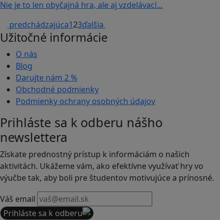
Nie je to len obyčajná hra, ale aj vzdelávací…
predchádzajúca
1
2
3
ďalšia
Užitočné informácie
O nás
Blog
Darujte nám
2 %
Obchodné podmienky
Podmienky ochrany osobných údajov
Prihláste sa k odberu nášho
newslettera
Získate prednostný prístup k informáciám o našich
aktivitách. Ukážeme vám, ako efektívne využívať hry vo
výučbe tak, aby boli pre študentov motivujúce a prínosné.
Váš email
Prihláste sa k odberu