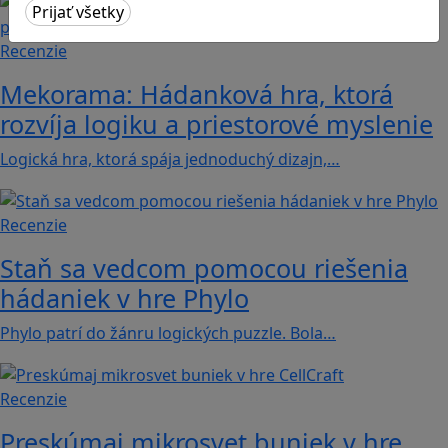
Recenzie
Mekorama: Hádanková hra, ktorá
rozvíja logiku a priestorové myslenie
Logická hra, ktorá spája jednoduchý dizajn,…
Recenzie
Staň sa vedcom pomocou riešenia
hádaniek v hre Phylo
Phylo patrí do žánru logických puzzle. Bola…
Recenzie
Preskúmaj mikrosvet buniek v hre