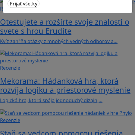
Recenzie
Otestujete a rozšírte svoje znalosti o
svete s hrou Erudite
Kvíz zahŕňa otázky z mnohých vedných odborov a…
Recenzie
Mekorama: Hádanková hra, ktorá
rozvíja logiku a priestorové myslenie
Logická hra, ktorá spája jednoduchý dizajn,…
Recenzie
Staň sa vedcom pomocou riešenia