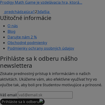
Prodigy Math Game je vzdelávacia hra, ktorá…
predchádzajúca
1
2
3
ďalšia
Užitočné informácie
O nás
Blog
Darujte nám
2 %
Obchodné podmienky
Podmienky ochrany osobných údajov
Prihláste sa k odberu nášho
newslettera
Získate prednostný prístup k informáciám o našich
aktivitách. Ukážeme vám, ako efektívne využívať hry vo
výučbe tak, aby boli pre študentov motivujúce a prínosné.
Váš email
Prihláste sa k odberu