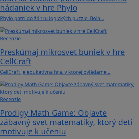
hádaniek v hre Phylo
Phylo patrí do žánru logických puzzle. Bola…
Recenzie
Preskúmaj mikrosvet buniek v hre
CellCraft
CellCraft je edukatívna hra, v ktorej ovládame…
Recenzie
Prodigy Math Game: Objavte
zábavný svet matematiky, ktorý deti
motivuje k učeniu