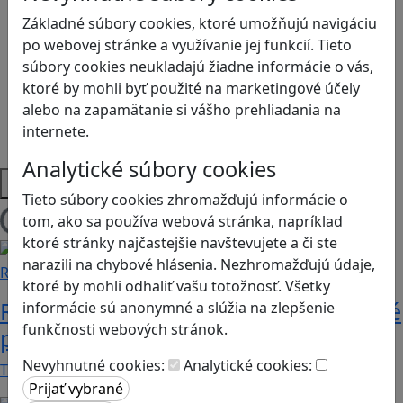
Logické myslenie
Základné súbory cookies, ktoré umožňujú navigáciu
Ľudské práva a tolerancia
po webovej stránke a využívanie jej funkcií. Tieto
Motorika a koncentrácia
súbory cookies neukladajú žiadne informácie o vás,
Programovanie/Technika
ktoré by mohli byť použité na marketingové účely
Sociálne zručnosti a kooperácia
alebo na zapamätanie si vášho prehliadania na
Strategické myslenie
internete.
Zdravie a pohyb
Analytické súbory cookies
Platformy
Tieto súbory cookies zhromažďujú informácie o
tom, ako sa používa webová stránka, napríklad
Načítam blogy
ktoré stránky najčastejšie navštevujete a či ste
narazili na chybové hlásenia. Nezhromažďujú údaje,
Recenzie
ktoré by mohli odhaliť vašu totožnosť. Všetky
Rébusy sú hlavolamy do vrecka, ktoré
informácie sú anonymné a slúžia na zlepšenie
funkčnosti webových stránok.
potrápia aj logiku
Nevyhnutné cookies:
Analytické cookies:
Tieto kartičky poskytnú skvelú zábavu pre celú…