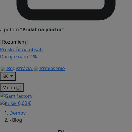
a potom
"Pridať na plochu"
.
Rozumiem
Preskočiť na obsah
Darujte nám
2 %
Registrácia
Prihlásenie
SK
Menu
0,00 €
Domov
›
Blog