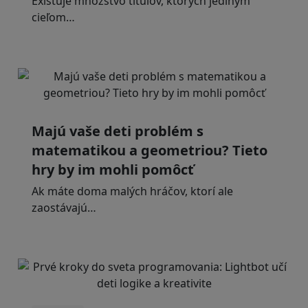
Existuje množstvo titulov, ktorých jediným
cieľom…
Majú vaše deti problém s
matematikou a geometriou? Tieto
hry by im mohli pomôcť
Ak máte doma malých hráčov, ktorí ale
zaostávajú…