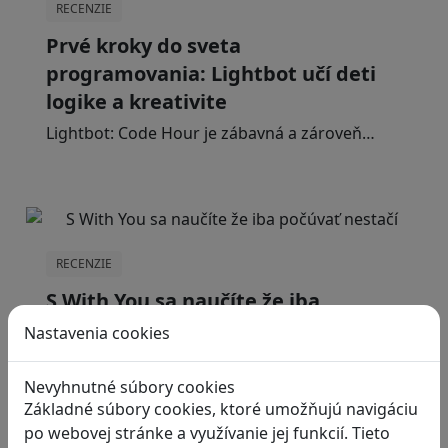
RECENZIE
Prvé kroky do sveta
programovania: Lightbot učí deti
logike a kreativite
Lightbot: Code Hour je zábavná a zároveň…
RECENZIE
S With You sa naučíte že iba
počúvať nestačí
Nastavenia cookies
With You je krátka relaxačná hra pre dvoch.…
Nevyhnutné súbory cookies
Základné súbory cookies, ktoré umožňujú navigáciu
po webovej stránke a využívanie jej funkcií. Tieto