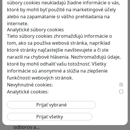
súbory cookies neukladajú žiadne informácie o vás,
ktoré by mohli byť použité na marketingové účely
alebo na zapamätanie si vášho prehliadania na
RECENZIE
internete.
Smushi Come Home: Milá hra, v
Analytické súbory cookies
Tieto súbory cookies zhromažďujú informácie o
ktorej sa naučíte rozoznávať huby
tom, ako sa používa webová stránka, napríklad
Smushi Come Home je roztomilá a relaxačná…
ktoré stránky najčastejšie navštevujete a či ste
narazili na chybové hlásenia. Nezhromažďujú údaje,
ktoré by mohli odhaliť vašu totožnosť. Všetky
informácie sú anonymné a slúžia na zlepšenie
funkčnosti webových stránok.
Nevyhnutné cookies:
Analytické cookies:
RECENZIE
Otestujete a rozšírte svoje znalosti
o svete s hrou Erudite
Kvíz zahŕňa otázky z mnohých vedných
odborov a…