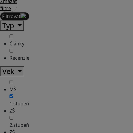
Zmazať
filtre
Filtrovať
Typ
Články
Recenzie
Vek
MŠ
1.stupeň
ZŠ
2.stupeň
ZŠ