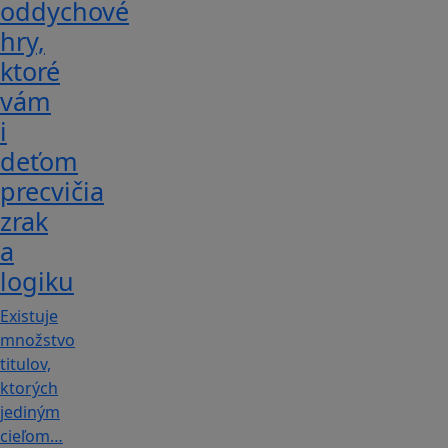
oddychové
hry,
ktoré
vám
i
deťom
precvičia
zrak
a
logiku
Existuje
množstvo
titulov,
ktorých
jediným
cieľom…