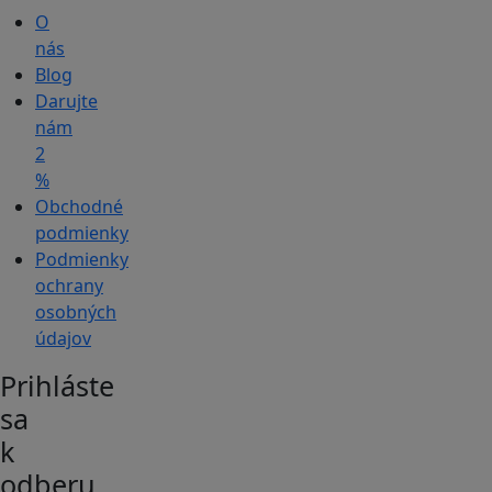
O
nás
Blog
Darujte
nám
2
%
Obchodné
podmienky
Podmienky
ochrany
osobných
údajov
Prihláste
sa
k
odberu