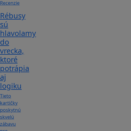
Recenzie
Rébusy
sú
hlavolamy
do
vrecka,
ktoré
potrápia
aj
logiku
Tieto
kartičky
poskytnú
skvelú
zábavu