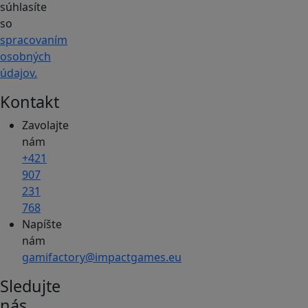
súhlasíte
so
spracovaním
osobných
údajov.
Kontakt
Zavolajte
nám
+421
907
231
768
Napíšte
nám
gamifactory@impactgames.eu
Sledujte
nás