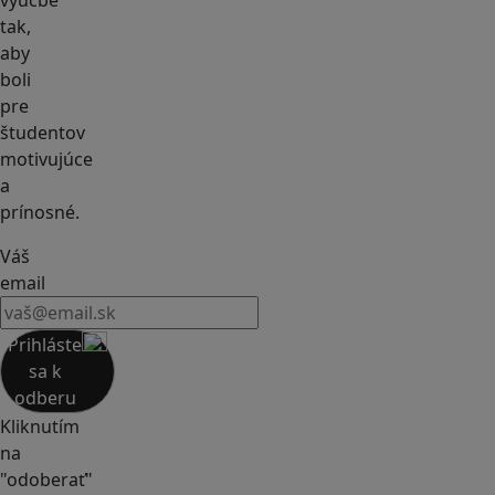
výučbe
tak,
aby
boli
pre
študentov
motivujúce
a
prínosné.
Váš
email
Prihláste
sa k
odberu
Kliknutím
na
"odoberať"