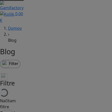
0,00
€
Domov
›
Blog
Blog
Filter
Filtre
Načítam
filtre