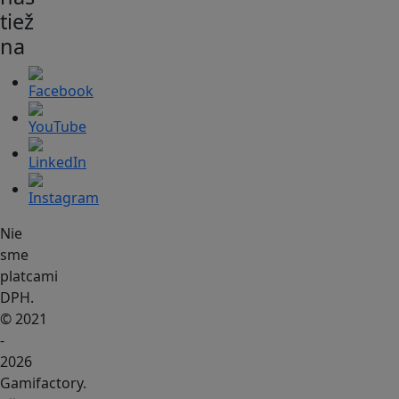
tiež
na
Nie
sme
platcami
DPH.
© 2021
-
2026
Gamifactory.