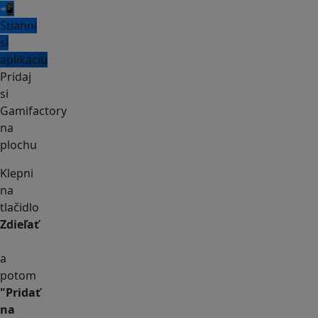
📲
Stiahni
si
aplikáciu
Pridaj
si
Gamifactory
na
plochu
Klepni
na
tlačidlo
Zdieľať
a
potom
"Pridať
na