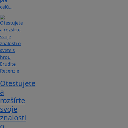
pre
celú…
Recenzie
Otestujete
a
rozšírte
svoje
znalosti
o