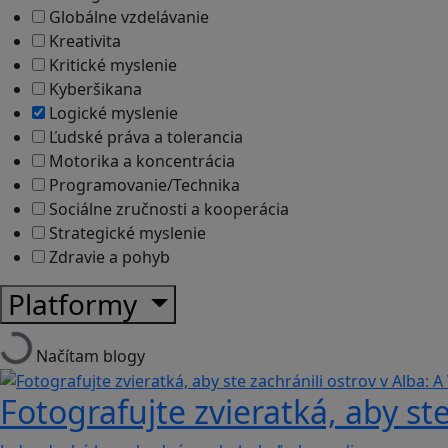
Globálne vzdelávanie
Kreativita
Kritické myslenie
Kyberšikana
Logické myslenie
Ľudské práva a tolerancia
Motorika a koncentrácia
Programovanie/Technika
Sociálne zručnosti a kooperácia
Strategické myslenie
Zdravie a pohyb
Platformy
Načítam blogy
Fotografujte zvieratká, aby ste