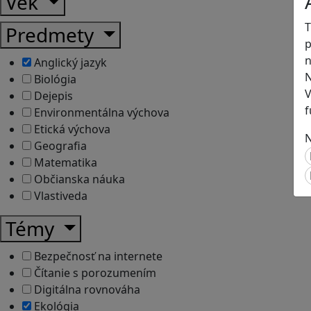
Vek
T
Predmety
p
n
Anglický jazyk
N
Biológia
V
Dejepis
f
Environmentálna výchova
Etická výchova
N
Geografia
Matematika
Občianska náuka
Vlastiveda
Témy
Bezpečnosť na internete
Čítanie s porozumením
Digitálna rovnováha
Ekológia