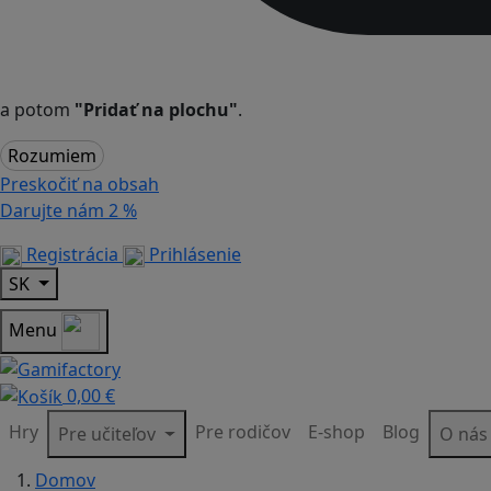
a potom
"Pridať na plochu"
.
Rozumiem
Preskočiť na obsah
Darujte nám
2 %
Registrácia
Prihlásenie
SK
Menu
0,00 €
Hry
Pre rodičov
E-shop
Blog
Pre učiteľov
O ná
Domov