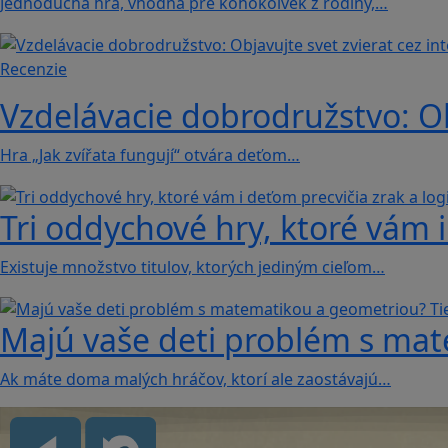
Jednoduchá hra, vhodná pre kohokoľvek z rodiny,…
Recenzie
Vzdelávacie dobrodružstvo: Obj
Hra „Jak zvířata fungují“ otvára deťom…
Tri oddychové hry, ktoré vám i
Existuje množstvo titulov, ktorých jediným cieľom…
Majú vaše deti problém s mat
Ak máte doma malých hráčov, ktorí ale zaostávajú…