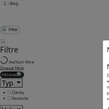
›
Blog
Filter
Filtre
Načítam filtre
Zmazať filtre
Filtrovať
Z
Typ
w
n
Články
p
Recenzie
v