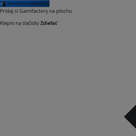
📲 Stiahni si aplikáciu
Pridaj si Gamifactory na plochu
Klepni na tlačidlo
Zdieľať