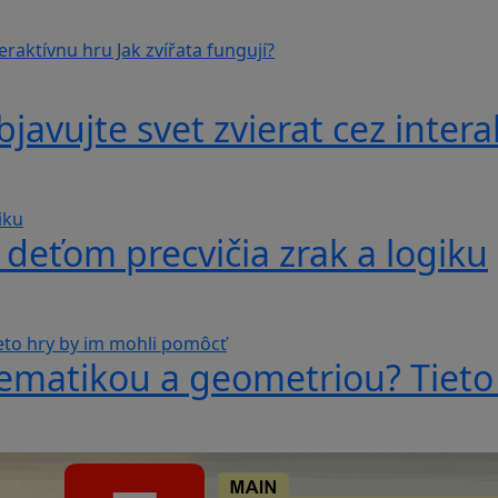
avujte svet zvierat cez interak
 deťom precvičia zrak a logiku
ematikou a geometriou? Tieto