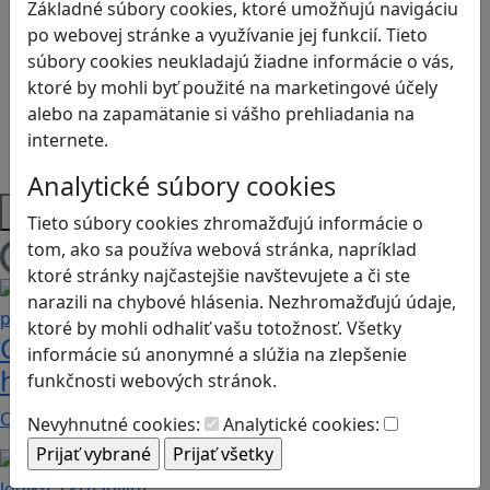
Logické myslenie
Základné súbory cookies, ktoré umožňujú navigáciu
Ľudské práva a tolerancia
po webovej stránke a využívanie jej funkcií. Tieto
Motorika a koncentrácia
súbory cookies neukladajú žiadne informácie o vás,
Programovanie/Technika
ktoré by mohli byť použité na marketingové účely
Sociálne zručnosti a kooperácia
alebo na zapamätanie si vášho prehliadania na
Strategické myslenie
internete.
Zdravie a pohyb
Analytické súbory cookies
Platformy
Tieto súbory cookies zhromažďujú informácie o
tom, ako sa používa webová stránka, napríklad
Načítam blogy
ktoré stránky najčastejšie navštevujete a či ste
narazili na chybové hlásenia. Nezhromažďujú údaje,
ktoré by mohli odhaliť vašu totožnosť. Všetky
Construct 2 umožní deťom vytvoriť
informácie sú anonymné a slúžia na zlepšenie
hry bez znalosti programovania
funkčnosti webových stránok.
Chceli by ste vaše deti oboznámiť s programovaním…
Nevyhnutné cookies:
Analytické cookies: