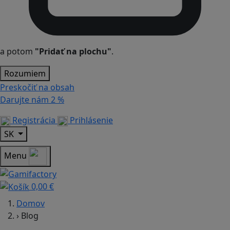
a potom
"Pridať na plochu"
.
Rozumiem
Preskočiť na obsah
Darujte nám
2 %
Registrácia
Prihlásenie
SK
Menu
0,00 €
Domov
›
Blog