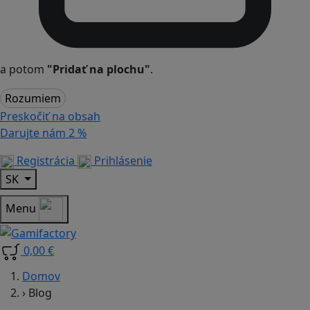
a potom
"Pridať na plochu"
.
Rozumiem
Preskočiť na obsah
Darujte nám
2 %
Registrácia
Prihlásenie
SK
Menu
0,00 €
Domov
›
Blog