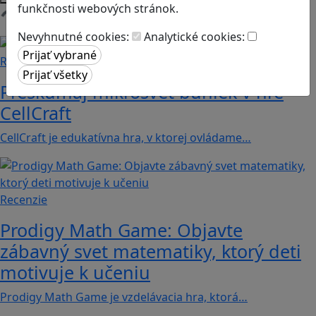
funkčnosti webových stránok.
Načítam blogy
Nevyhnutné cookies:
Analytické cookies:
Recenzie
Preskúmaj mikrosvet buniek v hre
CellCraft
CellCraft je edukatívna hra, v ktorej ovládame…
Recenzie
Prodigy Math Game: Objavte
zábavný svet matematiky, ktorý deti
motivuje k učeniu
Prodigy Math Game je vzdelávacia hra, ktorá…