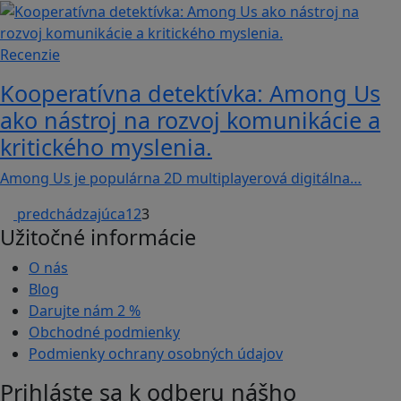
Recenzie
Kooperatívna detektívka: Among Us
ako nástroj na rozvoj komunikácie a
kritického myslenia.
Among Us je populárna 2D multiplayerová digitálna…
predchádzajúca
1
2
3
Užitočné informácie
O nás
Blog
Darujte nám
2 %
Obchodné podmienky
Podmienky ochrany osobných údajov
Prihláste sa k odberu nášho