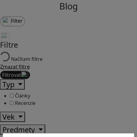
Blog
Filter
Filtre
Načítam filtre
Zmazať filtre
Filtrovať
Typ
Články
Recenzie
Vek
Predmety