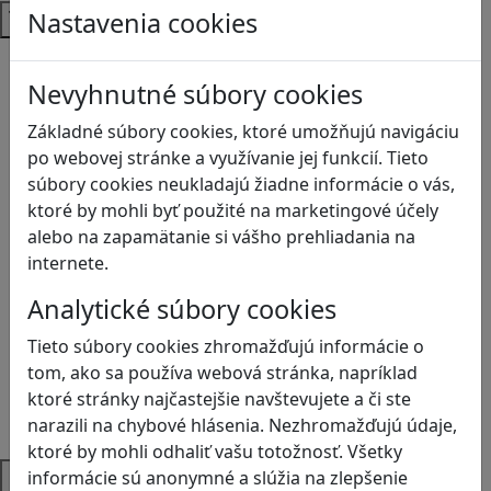
Témy
Nastavenia cookies
Bezpečnosť na internete
Čítanie s porozumením
Nevyhnutné súbory cookies
Digitálna rovnováha
Základné súbory cookies, ktoré umožňujú navigáciu
Ekológia
po webovej stránke a využívanie jej funkcií. Tieto
Globálne vzdelávanie
súbory cookies neukladajú žiadne informácie o vás,
Kreativita
ktoré by mohli byť použité na marketingové účely
Kritické myslenie
alebo na zapamätanie si vášho prehliadania na
Kyberšikana
internete.
Logické myslenie
Ľudské práva a tolerancia
Analytické súbory cookies
Motorika a koncentrácia
Tieto súbory cookies zhromažďujú informácie o
Programovanie/Technika
tom, ako sa používa webová stránka, napríklad
Sociálne zručnosti a kooperácia
ktoré stránky najčastejšie navštevujete a či ste
Strategické myslenie
narazili na chybové hlásenia. Nezhromažďujú údaje,
Zdravie a pohyb
ktoré by mohli odhaliť vašu totožnosť. Všetky
Platformy
informácie sú anonymné a slúžia na zlepšenie