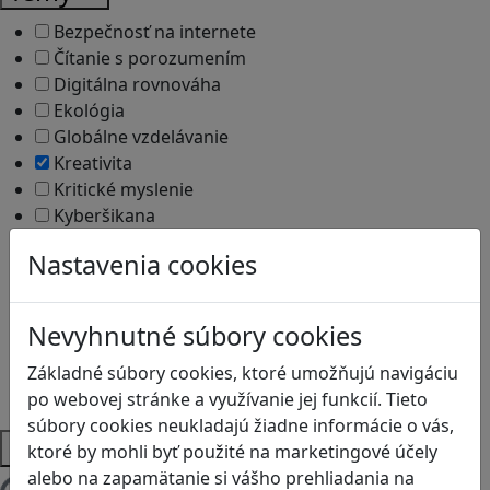
Bezpečnosť na internete
Čítanie s porozumením
Digitálna rovnováha
Ekológia
Globálne vzdelávanie
Kreativita
Kritické myslenie
Kyberšikana
Logické myslenie
Nastavenia cookies
Ľudské práva a tolerancia
Motorika a koncentrácia
Programovanie/Technika
Nevyhnutné súbory cookies
Sociálne zručnosti a kooperácia
Strategické myslenie
Základné súbory cookies, ktoré umožňujú navigáciu
Zdravie a pohyb
po webovej stránke a využívanie jej funkcií. Tieto
súbory cookies neukladajú žiadne informácie o vás,
Platformy
ktoré by mohli byť použité na marketingové účely
alebo na zapamätanie si vášho prehliadania na