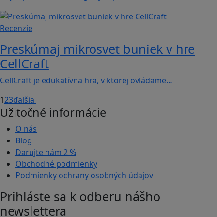
Recenzie
Preskúmaj mikrosvet buniek v hre
CellCraft
CellCraft je edukatívna hra, v ktorej ovládame…
1
2
3
ďalšia
Užitočné informácie
O nás
Blog
Darujte nám
2 %
Obchodné podmienky
Podmienky ochrany osobných údajov
Prihláste sa k odberu nášho
newslettera