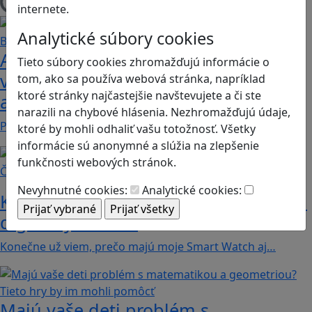
Načítam blogy
internete.
Analytické súbory cookies
Ako biele krvinky bojujú proti
Tieto súbory cookies zhromažďujú informácie o
vírusom a baktériám? Hra Bunky v
tom, ako sa používa webová stránka, napríklad
ktoré stránky najčastejšie navštevujete a či ste
akcii je zábavnou lekciou o imunite
narazili na chybové hlásenia. Nezhromažďujú údaje,
Pod názvom Bunky v akcii sa skrýva mobilná akčná…
ktoré by mohli odhaliť vašu totožnosť. Všetky
informácie sú anonymné a slúžia na zlepšenie
funkčnosti webových stránok.
Články
Nevyhnutné cookies:
Analytické cookies:
Koľko kalórií dokážeme spáliť hraním
digitálnych hier?
Konečne už viem, prečo majú moje Smart Watch aj…
Majú vaše deti problém s