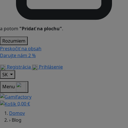
a potom
"Pridať na plochu"
.
Rozumiem
Preskočiť na obsah
Darujte nám
2 %
Registrácia
Prihlásenie
SK
Menu
0,00 €
Domov
›
Blog