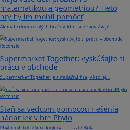
matematikou a geometriou? Tieto
hry by im mohli pomôcť
Ak máte doma malých hráčov, ktorí ale zaostávajú…
Recenzie
Supermarket Together: vyskúšajte si
prácu v obchode
Supermarket Together je simulačná hra, v ktorej…
Recenzie
Staň sa vedcom pomocou riešenia
hádaniek v hre Phylo
Phylo patrí do žánru logických puzzle. Bola…