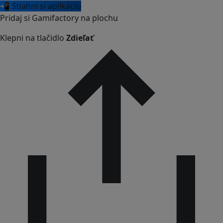
📲 Stiahni si aplikáciu
Pridaj si Gamifactory na plochu
Klepni na tlačidlo
Zdieľať