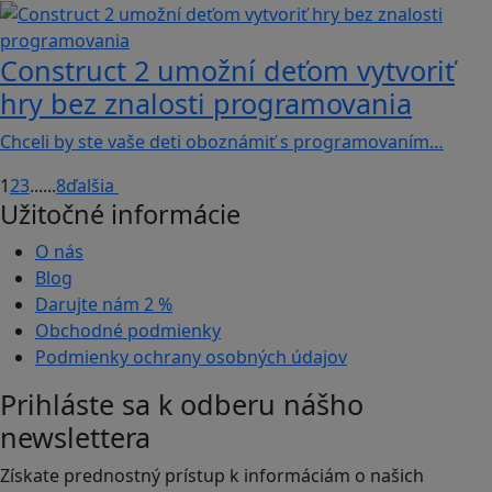
Construct 2 umožní deťom vytvoriť
hry bez znalosti programovania
Chceli by ste vaše deti oboznámiť s programovaním…
1
2
3
...
...
8
ďalšia
Užitočné informácie
O nás
Blog
Darujte nám
2 %
Obchodné podmienky
Podmienky ochrany osobných údajov
Prihláste sa k odberu nášho
newslettera
Získate prednostný prístup k informáciám o našich