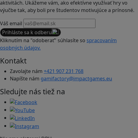
aktivitách. Ukážeme vám, ako efektívne využívať hry vo
výučbe tak, aby boli pre študentov motivujúce a prínosné.
Váš email
Prihláste sa k odberu
Kliknutím na "odoberať" súhlasíte so
spracovaním
osobných údajov.
Kontakt
Zavolajte nám
+421 907 231 768
Napíšte nám
gamifactory@impactgames.eu
Sledujte nás tiež na