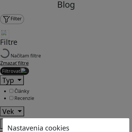
Blog
Filter
Filtre
Načítam filtre
Zmazať filtre
Filtrovať
Typ
Články
Recenzie
Vek
Predmety
Nastavenia cookies