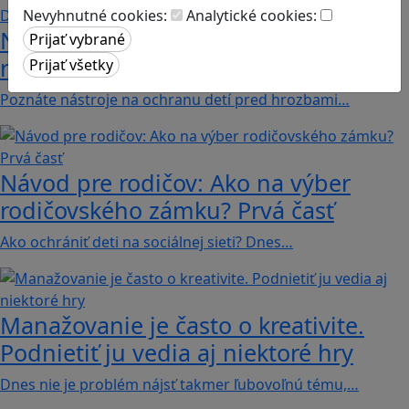
Nevyhnutné cookies:
Analytické cookies:
Návod pre rodičov: Ako na výber
rodičovského zámku? Druhá časť
Poznáte nástroje na ochranu detí pred hrozbami…
Návod pre rodičov: Ako na výber
rodičovského zámku? Prvá časť
Ako ochrániť deti na sociálnej sieti? Dnes…
Manažovanie je často o kreativite.
Podnietiť ju vedia aj niektoré hry
Dnes nie je problém nájsť takmer ľubovoľnú tému,…