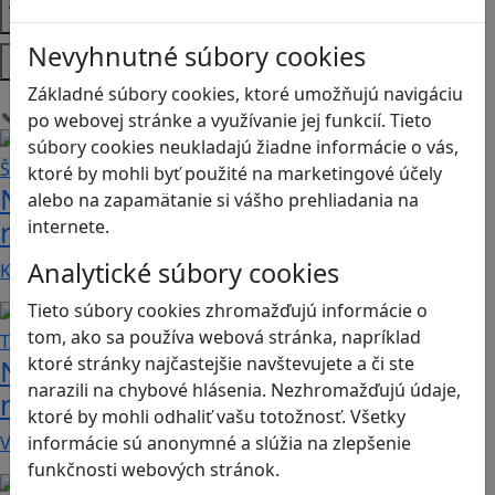
Témy
Nevyhnutné súbory cookies
Platformy
Základné súbory cookies, ktoré umožňujú navigáciu
Načítam blogy
po webovej stránke a využívanie jej funkcií. Tieto
súbory cookies neukladajú žiadne informácie o vás,
ktoré by mohli byť použité na marketingové účely
Návod pre rodičov: Ako na výber
alebo na zapamätanie si vášho prehliadania na
rodičovského zámku? Štvrtá časť
internete.
Analytické súbory cookies
Kvalitné aplikácie, ktoré ponúkajú bezpečné…
Tieto súbory cookies zhromažďujú informácie o
tom, ako sa používa webová stránka, napríklad
ktoré stránky najčastejšie navštevujete a či ste
Návod pre rodičov: Ako na výber
narazili na chybové hlásenia. Nezhromažďujú údaje,
rodičovského zámku? Tretia časť
ktoré by mohli odhaliť vašu totožnosť. Všetky
V obchode Play je možné nájsť veľké množstvo…
informácie sú anonymné a slúžia na zlepšenie
funkčnosti webových stránok.