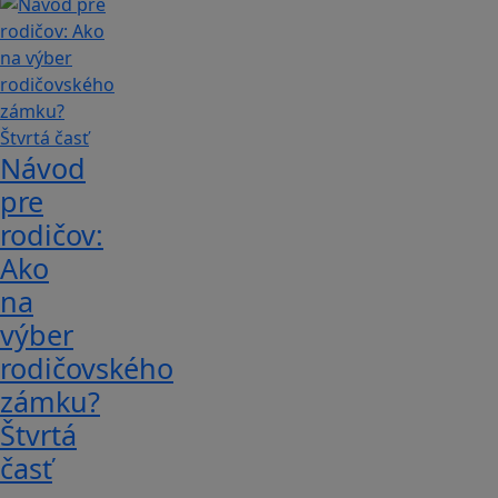
Návod
pre
rodičov:
Ako
na
výber
rodičovského
zámku?
Štvrtá
časť