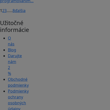
programovaním…
1
2
3
...
...
8
ďalšia
Užitočné
informácie
O
nás
Blog
Darujte
nám
2
%
Obchodné
podmienky
Podmienky
ochrany
osobných
údajov