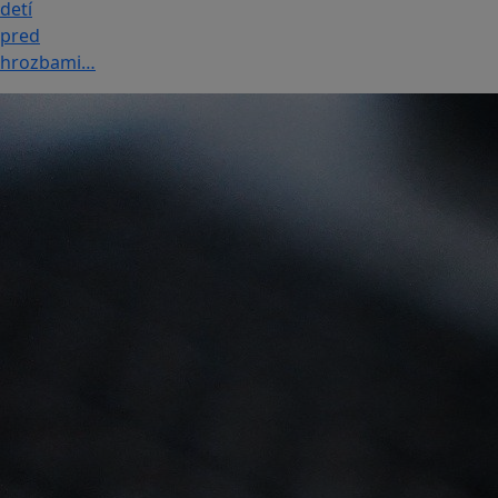
detí
pred
hrozbami…