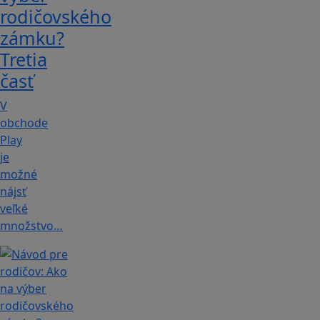
rodičovského
zámku?
Tretia
časť
V
obchode
Play
je
možné
nájsť
veľké
množstvo…