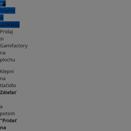
📲
Stiahni
si
aplikáciu
Pridaj
si
Gamifactory
na
plochu
Klepni
na
tlačidlo
Zdieľať
a
potom
"Pridať
na