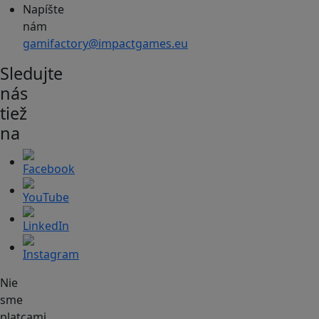
Napíšte
nám
gamifactory@impactgames.eu
Sledujte
nás
tiež
na
Nie
sme
platcami