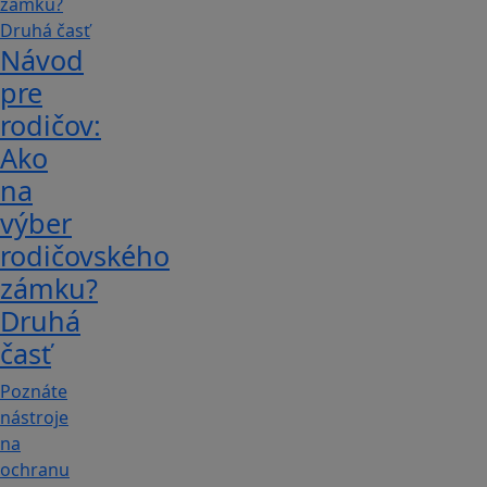
Návod
pre
rodičov:
Ako
na
výber
rodičovského
zámku?
Druhá
časť
Poznáte
nástroje
na
ochranu