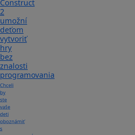
Construct
2
umožní
deťom
vytvoriť
hry
bez
znalosti
programovania
Chceli
by
ste
vaše
deti
oboznámiť
s