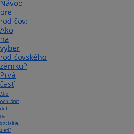
Návod
pre
rodičov:
Ako
na
výber
rodičovského
zámku?
Prvá
časť
Ako
ochrániť
deti
na
sociálnej
sieti?