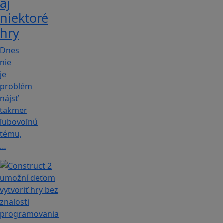
aj
niektoré
hry
Dnes
nie
je
problém
nájsť
takmer
ľubovoľnú
tému,
…