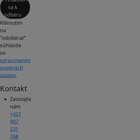
sa k
odberu
Kliknutím
na
"odoberať"
súhlasíte
so
spracovaním
osobných
údajov.
Kontakt
Zavolajte
nám
+421
907
231
768