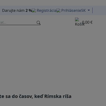
Darujte nám
2 %
Registrácia
Prihlásenie
SK
0,00 €
e sa do časov, keď Rímska ríša