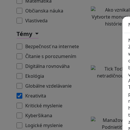
Matematika
Občianska náuka
Vlastiveda
Témy
Bezpečnosť na internete
Čítanie s porozumením
Digitálna rovnováha
Ekológia
Globálne vzdelávanie
Kreativita
Kritické myslenie
Kyberšikana
Logické myslenie