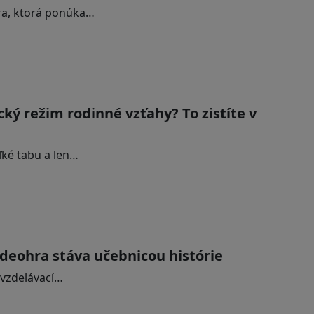
ra, ktorá ponúka…
ký režim rodinné vzťahy? To zistíte v
ľké tabu a len…
ideohra stáva učebnicou histórie
j vzdelávací…