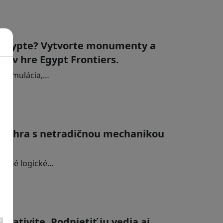
v Egypte? Vytvorte monumenty a
ie v hre Egypt Frontiers.
ká simulácia,…
‪o je hra s netradičnou mechanikou
izarné logické…
reativite. Podnietiť ju vedia aj