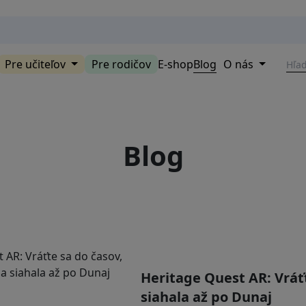
Pre učiteľov
Pre rodičov
E-shop
Blog
O nás
Blog
Heritage Quest AR: Vráťt
siahala až po Dunaj