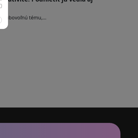
er ľubovoľnú tému,…