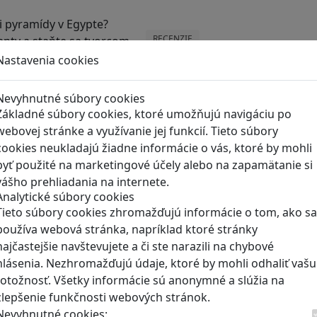
RECENZIE
Nastavenia cookies
Ako vznikali pyramídy 
staňte sa tvorcom histór
Nevyhnutné súbory cookies
Hra Egypt Frontiers je staviteľs
Základné súbory cookies, ktoré umožňujú navigáciu po
webovej stránke a využívanie jej funkcií. Tieto súbory
cookies neukladajú žiadne informácie o vás, ktoré by mohli
byť použité na marketingové účely alebo na zapamätanie si
vášho prehliadania na internete.
Tick Tock: A Tale for Tw
Analytické súbory cookies
spolupráce
Tieto súbory cookies zhromažďujú informácie o tom, ako sa
používa webová stránka, napríklad ktoré stránky
Dvaja hráči simultánne lúštia b
najčastejšie navštevujete a či ste narazili na chybové
hlásenia. Nezhromažďujú údaje, ktoré by mohli odhaliť vašu
totožnosť. Všetky informácie sú anonymné a slúžia na
zlepšenie funkčnosti webových stránok.
Manažovanie je často o k
Nevyhnutné cookies: