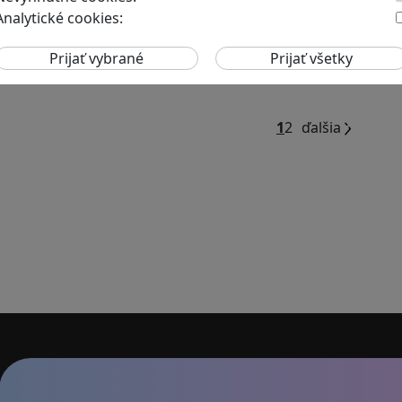
Analytické cookies:
niektoré hry
Dnes nie je problém nájsť takm
1
2
ďalšia